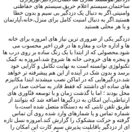
ساختمان,سیستم اعلام حریق,سیستم های حفاظتی
وامنیتی.اگر به دنبال یک دزدگیر بی سیم و بدون خطا
هستید.اگر به دنبال امنیت کامل برای منزل،خانه،آپارتمان
و یا هر محلی هستید
دزدگیر یکی از ضروری ترین نیاز های امروزه برای خانه
ها و اداره جات و مغازه ها در قرن اخیر محسوب می
شود.محصولی که از ابتدا با یک زنگ ساده بر روی درب ها
و پنجره های خروجی خانه ها شروع شد،امروزه به کمک
تکنولوژی توانسته است به نهایت تکامل و کارایی خود
برسد و بدون شک در آینده از این هم پیشرفته تر خواهد
شد.دزدگیرهایی که در اماکن نصب میشدند ابتدا مکانیزم
های ساده ای داشتند که فقط قادر به ساخت صدا در
محل بودند ؛ اما با گذشت زمان و با توسعه فنّاوری های
ارتباطی،این امکان به دزدگیرها اضافه شد که بتوانند از
طریق تلفن ثابتی که به دستگاه متصل شده است،با
شماره تماس و یا شمارهای وارد شده روی آن تماس
گرفته و حرکت مشکوک را گزارش کند.امروزه نسل تازه
ای از دزدگیر باقابلیت پذیرش سیم کارت این امکان را