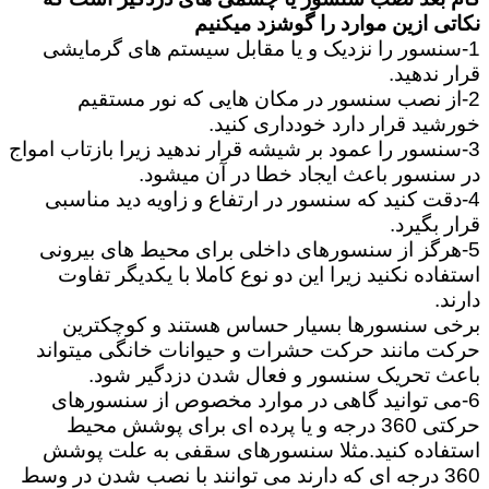
نکاتی ازین موارد را گوشزد میکنیم
1-سنسور را نزدیک و یا مقابل سیستم های گرمایشی
قرار ندهید.
2-از نصب سنسور در مکان هایی که نور مستقیم
خورشید قرار دارد خودداری کنید.
3-سنسور را عمود بر شیشه قرار ندهید زیرا بازتاب امواج
در سنسور باعث ایجاد خطا در آن میشود.
4-دقت کنید که سنسور در ارتفاع و زاویه دید مناسبی
قرار بگیرد.
5-هرگز از سنسورهای داخلی برای محیط های بیرونی
استفاده نکنید زیرا این دو نوع کاملا با یکدیگر تفاوت
دارند.
برخی سنسورها بسیار حساس هستند و کوچکترین
حرکت مانند حرکت حشرات و حیوانات خانگی میتواند
باعث تحریک سنسور و فعال شدن دزدگیر شود.
6-می توانید گاهی در موارد مخصوص از سنسورهای
حرکتی 360 درجه و یا پرده ای برای پوشش محیط
استفاده کنید.مثلا سنسورهای سقفی به علت پوشش
360 درجه ای که دارند می توانند با نصب شدن در وسط