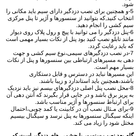
شود.
5-و همچنین برای نصب دزدگیر دارای سیم باید مکانی را
انتخاب کنید,که بتوانید از سنسورها و آژیر تا پنل مرکزی
سیم کشی را انجام دهید.
6-پنل دزدگیر را می توانید با پیچ و رول پلاک روی دیوار
مانند تابلو نصب کنید بود پنل از نکات بسیار مهمی است
که باید رعایت گردد.
7-در نصب دزدگیرهای سیمی،نوع سیم کشی و جهت
دهی به مسیرهای ارتباطی بین سنسورها و پنل از نکات
بسیار مهم است.
این مسیرها نباید در دسترس و قابل دستکاری
باشند،همچنین باید استاندارد و زیبا باشند.
8-محل نصب پنل اصلی دزدگیرهای بیسم نیز باید نزدیک
به پریز برق باشد و در جایی قرار بگیرند که آنتن دهی آن
برای ارتباط سنسورها و آژیر مناسب باشد.
9-برای مـثال نصب آن در کابینت یا کمد چوبی،احتمال
اینکه سیگنال سنسورها به پنل نرسد و سیگنال بیسیم
مختل شود را زیاد می کند.
گام بعد نصب سنسور یا چشمی های دزدگیر است که