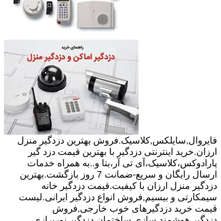
فایروال,سایلکس,کلاسیک.فروش بهترین دزدگیر منزل
ارزان.خرید اینترنتی دزدگیر با بهترین قیمت دزد گیر
پارادوکس،کلاسیک،آی تی آر،بتا و..به همراه خدمات
ارسال رایگان و سریع-ضمانت 7 روز بازگشت.بهترین
دزدگیر منزل ارزان با کیفیت.قیمت دزدگیر خانه
سیمکارتی و بیسیم,فروش انواع دزدگیر ایرانی.لیست
قیمت خرید دزدگیرهای خوب خارجی,فروش
دزدگیر.هوشمند سازی ساختمان,دزدگیر,نورپرازی