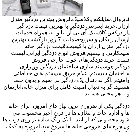
فایروال,سایلکس,کلاسیک.فروش بهترین دزدگیر منزل
ارزان.خرید اینترنتی دزدگیر با بهترین قیمت دزد گیر
پارادوکس،کلاسیک،آی تی آر،بتا و..به همراه خدمات
ارسال رایگان و سریع-ضمانت 7 روز بازگشت.بهترین
دزدگیر منزل ارزان با کیفیت.قیمت دزدگیر خانه
سیمکارتی و بیسیم,فروش انواع دزدگیر ایرانی.لیست
قیمت خرید دزدگیرهای خوب خارجی,فروش
دزدگیر.هوشمند سازی ساختمان,دزدگیر,نورپرازی
ساختمان,سیستم اعلام حریق,سیستم های حفاظتی
وامنیتی.اگر به دنبال یک دزدگیر بی سیم و بدون خطا
هستید.اگر به دنبال امنیت کامل برای منزل،خانه،آپارتمان
و یا هر محلی هستید
دزدگیر یکی از ضروری ترین نیاز های امروزه برای خانه
ها و اداره جات و مغازه ها در قرن اخیر محسوب می
شود.محصولی که از ابتدا با یک زنگ ساده بر روی درب ها
و پنجره های خروجی خانه ها شروع شد،امروزه به کمک