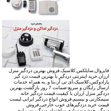
فایروال,سایلکس,کلاسیک.فروش بهترین دزدگیر منزل
ارزان.خرید اینترنتی دزدگیر با بهترین قیمت دزد گیر
پارادوکس،کلاسیک،آی تی آر،بتا و..به همراه خدمات
ارسال رایگان و سریع-ضمانت 7 روز بازگشت.بهترین
دزدگیر منزل ارزان با کیفیت.قیمت دزدگیر خانه
سیمکارتی و بیسیم,فروش انواع دزدگیر ایرانی.لیست
قیمت خرید دزدگیرهای خوب خارجی,فروش
دزدگیر.هوشمند سازی ساختمان,دزدگیر,نورپرازی