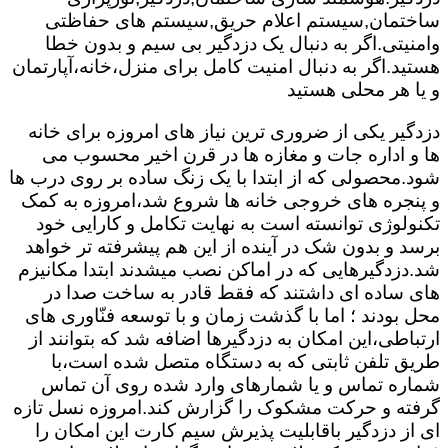
ساختمان,سیستم اعلام حریق,سیستم های حفاظتی
وامنیتی.اگر به دنبال یک دزدگیر بی سیم و بدون خطا
هستید.اگر به دنبال امنیت کامل برای منزل،خانه،آپارتمان
و یا هر محلی هستید
دزدگیر یکی از ضروری ترین نیاز های امروزه برای خانه
ها و اداره جات و مغازه ها در قرن اخیر محسوب می
شود.محصولی که از ابتدا با یک زنگ ساده بر روی درب ها
و پنجره های خروجی خانه ها شروع شد،امروزه به کمک
تکنولوژی توانسته است به نهایت تکامل و کارایی خود
برسد و بدون شک در آینده از این هم پیشرفته تر خواهد
شد.دزدگیرهایی که در اماکن نصب میشدند ابتدا مکانیزم
های ساده ای داشتند که فقط قادر به ساخت صدا در
محل بودند ؛ اما با گذشت زمان و با توسعه فنّاوری های
ارتباطی،این امکان به دزدگیرها اضافه شد که بتوانند از
طریق تلفن ثابتی که به دستگاه متصل شده است،با
شماره تماس و یا شمارهای وارد شده روی آن تماس
گرفته و حرکت مشکوک را گزارش کند.امروزه نسل تازه
ای از دزدگیر باقابلیت پذیرش سیم کارت این امکان را