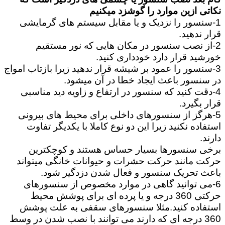
نکاتی ازین موارد را گوشزد میکنیم
1-سنسور را نزدیک و یا مقابل سیستم های گرمایشی
قرار ندهید.
2-از نصب سنسور در مکان هایی که نور مستقیم
خورشید قرار دارد خودداری کنید.
3-سنسور را عمود بر شیشه قرار ندهید زیرا بازتاب امواج
در سنسور باعث ایجاد خطا در آن میشود.
4-دقت کنید که سنسور در ارتفاع و زاویه دید مناسبی
قرار بگیرد.
5-هرگز از سنسورهای داخلی برای محیط های بیرونی
استفاده نکنید زیرا این دو نوع کاملا با یکدیگر تفاوت
دارند.
برخی سنسورها بسیار حساس هستند و کوچکترین
حرکت مانند حرکت حشرات و حیوانات خانگی میتواند
باعث تحریک سنسور و فعال شدن دزدگیر شود.
6-می توانید گاهی در موارد مخصوص از سنسورهای
حرکتی 360 درجه و یا پرده ای برای پوشش محیط
استفاده کنید.مثلا سنسورهای سقفی به علت پوشش
360 درجه ای که دارند می توانند با نصب شدن در وسط