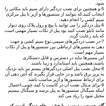
شود.
5-و همچنین برای نصب دزدگیر دارای سیم باید مکانی را
انتخاب کنید,که بتوانید از سنسورها و آژیر تا پنل مرکزی
سیم کشی را انجام دهید.
6-پنل دزدگیر را می توانید با پیچ و رول پلاک روی دیوار
مانند تابلو نصب کنید بود پنل از نکات بسیار مهمی است
که باید رعایت گردد.
7-در نصب دزدگیرهای سیمی،نوع سیم کشی و جهت
دهی به مسیرهای ارتباطی بین سنسورها و پنل از نکات
بسیار مهم است.
این مسیرها نباید در دسترس و قابل دستکاری
باشند،همچنین باید استاندارد و زیبا باشند.
8-محل نصب پنل اصلی دزدگیرهای بیسم نیز باید نزدیک
به پریز برق باشد و در جایی قرار بگیرند که آنتن دهی آن
برای ارتباط سنسورها و آژیر مناسب باشد.
9-برای مـثال نصب آن در کابینت یا کمد چوبی،احتمال
اینکه سیگنال سنسورها به پنل نرسد و سیگنال بیسیم
مختل شود را زیاد می کند.
گام بعد نصب سنسور یا چشمی های دزدگیر است که