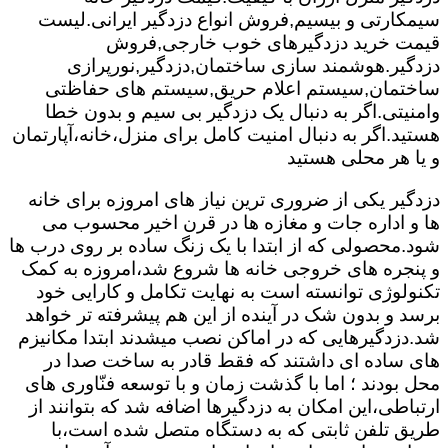
سیمکارتی و بیسیم,فروش انواع دزدگیر ایرانی.لیست
قیمت خرید دزدگیرهای خوب خارجی,فروش
دزدگیر.هوشمند سازی ساختمان,دزدگیر,نورپرازی
ساختمان,سیستم اعلام حریق,سیستم های حفاظتی
وامنیتی.اگر به دنبال یک دزدگیر بی سیم و بدون خطا
هستید.اگر به دنبال امنیت کامل برای منزل،خانه،آپارتمان
و یا هر محلی هستید
دزدگیر یکی از ضروری ترین نیاز های امروزه برای خانه
ها و اداره جات و مغازه ها در قرن اخیر محسوب می
شود.محصولی که از ابتدا با یک زنگ ساده بر روی درب ها
و پنجره های خروجی خانه ها شروع شد،امروزه به کمک
تکنولوژی توانسته است به نهایت تکامل و کارایی خود
برسد و بدون شک در آینده از این هم پیشرفته تر خواهد
شد.دزدگیرهایی که در اماکن نصب میشدند ابتدا مکانیزم
های ساده ای داشتند که فقط قادر به ساخت صدا در
محل بودند ؛ اما با گذشت زمان و با توسعه فنّاوری های
ارتباطی،این امکان به دزدگیرها اضافه شد که بتوانند از
طریق تلفن ثابتی که به دستگاه متصل شده است،با