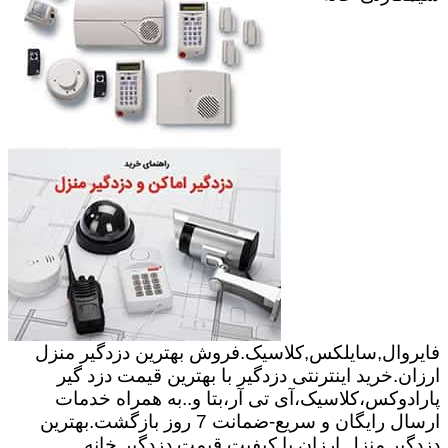
فایروال,سایلکس,کلاسیک.فروش بهترین دزدگیر منزل
ارزان.خرید اینترنتی دزدگیر با بهترین قیمت دزد گیر
پارادوکس،کلاسیک،آی تی آر،بتا و..به همراه خدمات
ارسال رایگان و سریع-ضمانت 7 روز بازگشت.بهترین
دزدگیر منزل ارزان با کیفیت.قیمت دزدگیر خانه