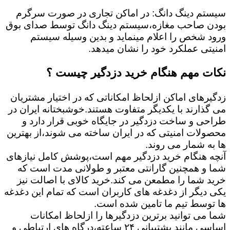
سیستم دینگ دانگ: در اماکن تجاری در صورت سرگرم
بودن صاحب مغازه،سیستم دینگ دانگ توسط صدای بوق
ورود شخص را اعلام مینماید و بدین وسیله سیستم
امنیتی عملکرد خود را نشان میدهد.
نکات مهم هنگام خرید دزدگیر چیست ؟
زدگیرهای اماکن ازلحاظ امکاناتی که در اختیار مشتریان
می گذارند با یکدیگر متفاوت هستند.خوشبختانه ایران در
طراحی و ساخت دزدگیر در جایگاه خوبی قرار دارد و
محصولات امنیتی که در ایران ساخته می شوند،از بهترین
ها به شمار می روند.
آنچه هنگام خرید دزدگیر مهم است،پوشش کامل نیازهای
شما و همچنین گارانتی معتبر و طولانی مدت است که
خرید شما را مطمعن می کند.خرید کالای با اصالت نیز
یکی دیگر از دغدغه های کاربران است که تمام این دغدغه
ها توسط تیم ما تامین شده است.
شما می توانید برترین دزدگیرها را ازلحاظ امکانات
اساسی مانند پشتیبانی ۲۴ ساعته،درگاه های ارتباطی و