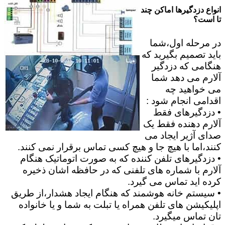
انواع دزدگیرها اماکن چند
تا است؟
در مرحله اول،شما
باید تصمیم بگیرید که
هنگامی که دزدگیر
آلارم می دهد شما
می خواهید چه
اقدامی انجام شود :
• دزدگیرهای فقط
آلارم دهنده فقط یک
صدای آژیر ایجاد می
کنند،اما با هیچ جا و هیچ کسی تماس برقرار نمی کنند.
• دزدگیرهای تلفن کننده که به صورت اتوماتیک هنگام
آلارم با شماره های تلفنی که در حافظه اشان ذخیره
کرده اید تماس می گیرد.
• سیستم خانه هوشمند که هنگام ایجاد هشدار،از طریق
اپلیکیشن های تلفن همراه یا تبلت به شما و یا خانواده
تان تماس میگیرد.