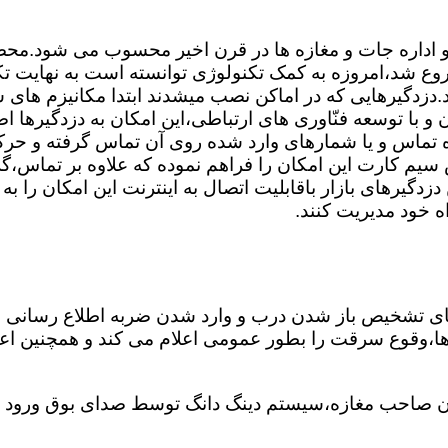
 و اداره جات و مغازه ها در قرن اخیر محسوب می شود.محصول
وع شد،امروزه به کمک تکنولوژی توانسته است به نهایت تک
.دزدگیرهایی که در اماکن نصب میشدند ابتدا مکانیزم های س
 با توسعه فنّاوری های ارتباطی،این امکان به دزدگیرها اضا
ه تماس و یا شمارهای وارد شده روی آن تماس گرفته و ح
 سیم کارت این امکان را فراهم نموده که علاوه بر تماس،گز
دگیرهای بازار باقابلیت اتصال به اینترنت این امکان را ب
اه خود مدیریت کنند.
های تشخیص باز شدن درب و وارد شدن ضربه اطلاع رسانی 
غ ها،وقوع سرقت را بطور عمومی اعلام می کند و همچنین ا
 صاحب مغازه،سیستم دینگ دانگ توسط صدای بوق ورود شخ