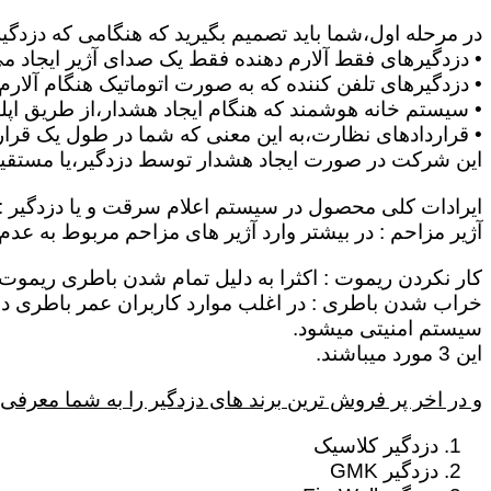
در مرحله اول،شما باید تصمیم بگیرید که هنگامی که دزدگی
• دزدگیرهای فقط آلارم دهنده فقط یک صدای آژیر ایجاد می 
• دزدگیرهای تلفن کننده که به صورت اتوماتیک هنگام آلار
• سیستم خانه هوشمند که هنگام ایجاد هشدار،از طریق اپلیک
• قراردادهای نظارت،به این معنی که شما در طول یک قرار د
این شرکت در صورت ایجاد هشدار توسط دزدگیر،یا مستقیماٌ
ایرادات کلی محصول در سیستم اعلام سرقت و یا دزدگیر :
آژیر مزاحم : در بیشتر وارد آژیر های مزاحم مربوط به عد
کار نکردن ریموت : اکثرا به دلیل تمام شدن باطری ریموت 
سیستم امنیتی میشود.
این 3 مورد میباشند.
و در اخر پر فروش ترین برند های دزدگیر را به شما معرفی 
دزدگیر کلاسیک
دزدگیر GMK