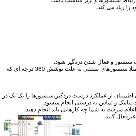
 سنسور و فعال شدن دزدگیر شود.
6-می توانید گاهی در موارد مخصوص از سنسورهای حرکتی 360 درجه و یا پرده ای برای پوشش محیط استفاده کنید.مثلا سنسورهای سقفی به علت پوشش 360 درجه ای که
ای اطمینان از عملکرد درست دزدگیر،سنسورها را یک یک در
ت پیامک و تماس به درستی انجام میشود.
علام سرقت به شما چه کارهایی باید انجام دهید.
رفعال کنید.