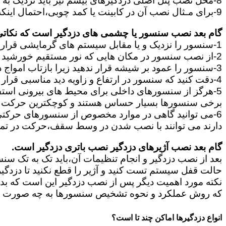
8-محل نصب پنل اصلی دزدگیرهای بیسم نیز باید نزدیک به پریز برق باشد و در جایی قرار بگیرند که آنتن دهی آن برای ارتباط سنسورها و آژیر مناسب باشد.
9-برای مـثال نصب آن در کابینت یا کمد چوبی،احتمال اینکه سیگنال سنسورها به پنل نرسد و سیگنال بیسیم مختل شود را زیاد می کند.
گام بعد نصب سنسور یا چشمی های دزدگیر است که نکاتی ا
1-سنسور را نزدیک و یا مقابل سیستم های گرمایشی قرار ندهید.
2-از نصب سنسور در مکان هایی که نور مستقیم خورشید قرار دارد خودداری کنید.
3-سنسور را عمود بر شیشه قرار ندهید زیرا بازتاب امواج در سنسور باعث ایجاد خطا در آن میشود.
4-دقت کنید که سنسور در ارتفاع و زاویه دید مناسبی قرار بگیرد.
5-هرگز از سنسورهای داخلی برای محیط های بیرونی استفاده نکنید زیرا این دو نوع کاملا با یکدیگر تفاوت دارند.
برخی سنسورها بسیار حساس هستند و کوچکترین حرکت ما
دارند می توانند با نصب شدن در وسط سقف،حرکت در تم
گام بعد نصب آژیرهای دزدگیر نصب باتری دزدگیر است.
بعد از نصب دزدگیر و انجام تنظیمات آن،باید تک به تک سن
حالت قفل سیستم تست کنید و آژیر را قطع نکنید تا دزدگی
نکته مورد اهمیت دیگر پس از نصب دزدگیر این است که بدانی
که روش عملکرد و نحوه تشخیص سنسورها به چه صورت است 
انواع دزدگیرها اماکن چند تا است؟