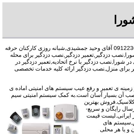
ورا
با در صد تخفیف مشاوره رایگان,09122362676 آقای وحید جمشیدی,شبانه روزی کارکنان حرفه
ورا,نصب دزدگیر,تعمیر دزدگیر,نصب دزدگیر برای محله
شورا,نصب دزدگیر با نرخ اتحادیه,تعمیر دزدگیر در
یر برای منزل,نصب دزدگیر ارائه کلیه خدمات تخصصی
ته با 25 سال سابقه در جهت خدمت گذاری در زمینه ی تعمیر و رفع عیب سیستم های امنیتی اماده ی
ی نصب آن بسیار آسان است.به کمک سیستم امنیتی سیم
,کلاسیک.فروش بهترین
رسال رایگان و سریع-
یر ایرانی.لیست قیمت
ق,سیستم های
 و یا هر محلی