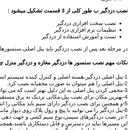
نصب دزدگیر ب طور کلی از 3 قسمت تشکیل میشود :
نصب سخت افزاری دزدگیر
تنظیمات نرم افزاری دزدگیر
تست و آموزش استفاده از دزدگیر
در مرحله بعد پس از نصب دزدگیر باید پنل اصلی،سنسورها،
نکات مهم نصب سنسور ها دزدگیر مغازه و دزدگیر منزل 
1-پنل اصلی دزدگیر،هسته اصلی و کنترل کننده سیستم است که وظیفه آن اطلاع رسانی،و هماهنگی بین قسمت های دزدگیر مانند سنسورها و آژیرها می باشد.
2-پنل اصلی را هم میتوان به صورت مخفیانه نصب کرد.
3-مخفی کردن پنل اصلی به این دلیل بهتر است که می تواند زمان سارق را تلف کند تا بتوانید سریعا در محل حضور پیدا کنید.
4-بهترین مکان برای نصب پنل،مکانی نزدیک به برق مستقیم است.چون برای تامین برق و اطلاعات ارسالی از چشمی ها به پنل باید یک جفت سیم به پنل کشیده شود.
5-و همچنین برای نصب دزدگیر دارای سیم باید مکانی را انتخاب کنید,که بتوانید از سنسورها و آژیر تا پنل مرکزی سیم کشی را انجام دهید.
6-پنل دزدگیر را می توانید با پیچ و رول پلاک روی دیوار مانند تابلو نصب کنید بود پنل از نکات بسیار مهمی است که باید رعایت گردد.
7-در نصب دزدگیرهای سیمی،نوع سیم کشی و جهت دهی به مسیرهای ارتباطی بین سنسورها و پنل از نکات بسیار مهم است.
این مسیرها نباید در دسترس و قابل دستکاری باشند،همچنین ب