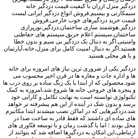
دزدگیر منزل ارزان با کیفیت.قیمت دزدگیر خانه
سیمکارتی و بیسیم,فروش انواع دزدگیر ایرانی.لیست
قیمت خرید دزدگیرهای خوب خارجی,فروش
دزدگیر.هوشمند سازی ساختمان,دزدگیر,نورپرازی
ساختمان,سیستم اعلام حریق,سیستم های حفاظتی
وامنیتی.اگر به دنبال یک دزدگیر بی سیم و بدون خطا
هستید.اگر به دنبال امنیت کامل برای منزل،خانه،آپارتمان
و یا هر محلی هستید
دزدگیر یکی از ضروری ترین نیاز های امروزه برای خانه
ها و اداره جات و مغازه ها در قرن اخیر محسوب می
شود.محصولی که از ابتدا با یک زنگ ساده بر روی درب ها
و پنجره های خروجی خانه ها شروع شد،امروزه به کمک
تکنولوژی توانسته است به نهایت تکامل و کارایی خود
برسد و بدون شک در آینده از این هم پیشرفته تر خواهد
شد.دزدگیرهایی که در اماکن نصب میشدند ابتدا مکانیزم
های ساده ای داشتند که فقط قادر به ساخت صدا در
محل بودند ؛ اما با گذشت زمان و با توسعه فنّاوری های
ارتباطی،این امکان به دزدگیرها اضافه شد که بتوانند از