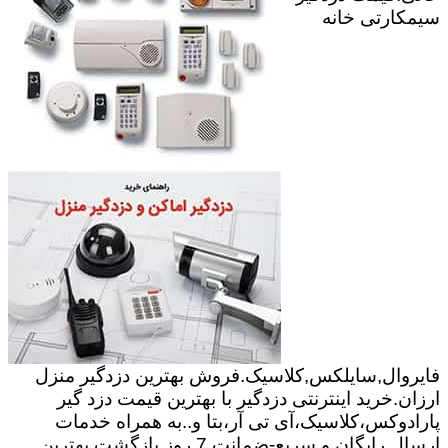
سیمکارتی خانه
فایروال,سایلکس,کلاسیک.فروش بهترین دزدگیر منزل
ارزان.خرید اینترنتی دزدگیر با بهترین قیمت دزد گیر
پارادوکس،کلاسیک،آی تی آر،بتا و..به همراه خدمات
ارسال رایگان و سریع-ضمانت 7 روز بازگشت.بهترین