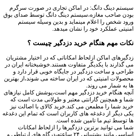
سیستم دینگ دانگ: در اماکن تجاری در صورت سرگرم
بودن صاحب مغازه،سیستم دینگ دانگ توسط صدای بوق
ورود شخص را اعلام مینماید و بدین وسیله سیستم
امنیتی عملکرد خود را نشان میدهد.
نکات مهم هنگام خرید دزدگیر چیست ؟
زدگیرهای اماکن ازلحاظ امکاناتی که در اختیار مشتریان
می گذارند با یکدیگر متفاوت هستند.خوشبختانه ایران در
طراحی و ساخت دزدگیر در جایگاه خوبی قرار دارد و
محصولات امنیتی که در ایران ساخته می شوند،از بهترین
ها به شمار می روند.
آنچه هنگام خرید دزدگیر مهم است،پوشش کامل نیازهای
شما و همچنین گارانتی معتبر و طولانی مدت است که
خرید شما را مطمعن می کند.خرید کالای با اصالت نیز
یکی دیگر از دغدغه های کاربران است که تمام این دغدغه
ها توسط تیم ما تامین شده است.
شما می توانید برترین دزدگیرها را ازلحاظ امکانات
اساسی مانند پشتیبانی ۲۴ ساعته،درگاه های ارتباطی و