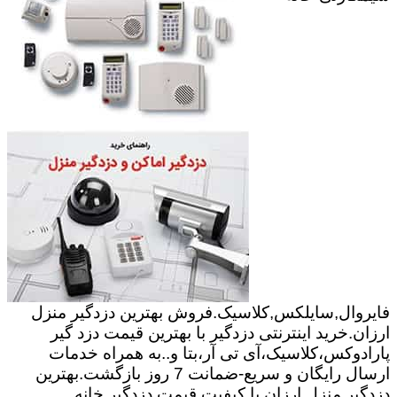
فایروال,سایلکس,کلاسیک.فروش بهترین دزدگیر منزل
ارزان.خرید اینترنتی دزدگیر با بهترین قیمت دزد گیر
پارادوکس،کلاسیک،آی تی آر،بتا و..به همراه خدمات
ارسال رایگان و سریع-ضمانت 7 روز بازگشت.بهترین
دزدگیر منزل ارزان با کیفیت.قیمت دزدگیر خانه