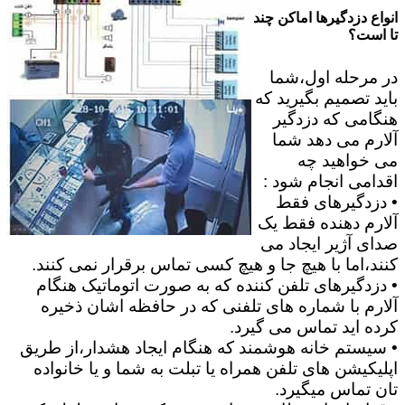
انواع دزدگیرها اماکن چند
تا است؟
در مرحله اول،شما
باید تصمیم بگیرید که
هنگامی که دزدگیر
آلارم می دهد شما
می خواهید چه
اقدامی انجام شود :
• دزدگیرهای فقط
آلارم دهنده فقط یک
صدای آژیر ایجاد می
کنند،اما با هیچ جا و هیچ کسی تماس برقرار نمی کنند.
• دزدگیرهای تلفن کننده که به صورت اتوماتیک هنگام
آلارم با شماره های تلفنی که در حافظه اشان ذخیره
کرده اید تماس می گیرد.
• سیستم خانه هوشمند که هنگام ایجاد هشدار،از طریق
اپلیکیشن های تلفن همراه یا تبلت به شما و یا خانواده
تان تماس میگیرد.