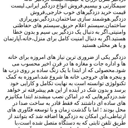
سیمکارتی و بیسیم,فروش انواع دزدگیر ایرانی.لیست
قیمت خرید دزدگیرهای خوب خارجی,فروش
دزدگیر.هوشمند سازی ساختمان,دزدگیر,نورپرازی
ساختمان,سیستم اعلام حریق,سیستم های حفاظتی
وامنیتی.اگر به دنبال یک دزدگیر بی سیم و بدون خطا
هستید.اگر به دنبال امنیت کامل برای منزل،خانه،آپارتمان
و یا هر محلی هستید
دزدگیر یکی از ضروری ترین نیاز های امروزه برای خانه
ها و اداره جات و مغازه ها در قرن اخیر محسوب می
شود.محصولی که از ابتدا با یک زنگ ساده بر روی درب ها
و پنجره های خروجی خانه ها شروع شد،امروزه به کمک
تکنولوژی توانسته است به نهایت تکامل و کارایی خود
برسد و بدون شک در آینده از این هم پیشرفته تر خواهد
شد.دزدگیرهایی که در اماکن نصب میشدند ابتدا مکانیزم
های ساده ای داشتند که فقط قادر به ساخت صدا در
محل بودند ؛ اما با گذشت زمان و با توسعه فنّاوری های
ارتباطی،این امکان به دزدگیرها اضافه شد که بتوانند از
طریق تلفن ثابتی که به دستگاه متصل شده است،با