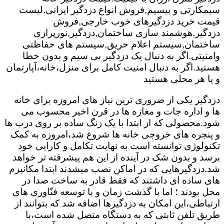
سیمکارتی و بیسیم,فروش انواع دزدگیر ایرانی.لیست
قیمت خرید دزدگیرهای خوب خارجی,فروش
دزدگیر.هوشمند سازی ساختمان,دزدگیر,نورپرازی
ساختمان,سیستم اعلام حریق,سیستم های حفاظتی
وامنیتی.اگر به دنبال یک دزدگیر بی سیم و بدون خطا
هستید.اگر به دنبال امنیت کامل برای منزل،خانه،آپارتمان
و یا هر محلی هستید
دزدگیر یکی از ضروری ترین نیاز های امروزه برای خانه
ها و اداره جات و مغازه ها در قرن اخیر محسوب می
شود.محصولی که از ابتدا با یک زنگ ساده بر روی درب ها
و پنجره های خروجی خانه ها شروع شد،امروزه به کمک
تکنولوژی توانسته است به نهایت تکامل و کارایی خود
برسد و بدون شک در آینده از این هم پیشرفته تر خواهد
شد.دزدگیرهایی که در اماکن نصب میشدند ابتدا مکانیزم
های ساده ای داشتند که فقط قادر به ساخت صدا در
محل بودند ؛ اما با گذشت زمان و با توسعه فنّاوری های
ارتباطی،این امکان به دزدگیرها اضافه شد که بتوانند از
طریق تلفن ثابتی که به دستگاه متصل شده است،با