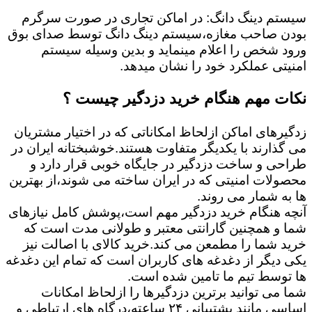
سیستم دینگ دانگ: در اماکن تجاری در صورت سرگرم
بودن صاحب مغازه،سیستم دینگ دانگ توسط صدای بوق
ورود شخص را اعلام مینماید و بدین وسیله سیستم
امنیتی عملکرد خود را نشان میدهد.
نکات مهم هنگام خرید دزدگیر چیست ؟
زدگیرهای اماکن ازلحاظ امکاناتی که در اختیار مشتریان
می گذارند با یکدیگر متفاوت هستند.خوشبختانه ایران در
طراحی و ساخت دزدگیر در جایگاه خوبی قرار دارد و
محصولات امنیتی که در ایران ساخته می شوند،از بهترین
ها به شمار می روند.
آنچه هنگام خرید دزدگیر مهم است،پوشش کامل نیازهای
شما و همچنین گارانتی معتبر و طولانی مدت است که
خرید شما را مطمعن می کند.خرید کالای با اصالت نیز
یکی دیگر از دغدغه های کاربران است که تمام این دغدغه
ها توسط تیم ما تامین شده است.
شما می توانید برترین دزدگیرها را ازلحاظ امکانات
اساسی مانند پشتیبانی ۲۴ ساعته،درگاه های ارتباطی و