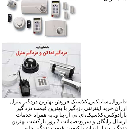
فایروال,سایلکس,کلاسیک.فروش بهترین دزدگیر منزل
ارزان.خرید اینترنتی دزدگیر با بهترین قیمت دزد گیر
پارادوکس،کلاسیک،آی تی آر،بتا و..به همراه خدمات
ارسال رایگان و سریع-ضمانت 7 روز بازگشت.بهترین
دزدگیر منزل ارزان با کیفیت.قیمت دزدگیر خانه