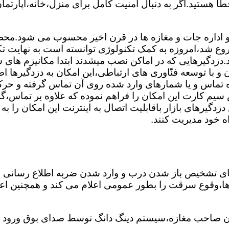
ا هستید.اگر به دنبال امنیت کامل برای منزل،خانه،آپارتمان
 و اداره جات و مغازه ها در قرن اخیر محسوب می شود.محصول
وع شد،امروزه به کمک تکنولوژی توانسته است به نهایت تک
.دزدگیرهایی که در اماکن نصب میشدند ابتدا مکانیزم های س
 با توسعه فنّاوری های ارتباطی،این امکان به دزدگیرها اضا
ه تماس و یا شمارهای وارد شده روی آن تماس گرفته و ح
 سیم کارت این امکان را فراهم نموده که علاوه بر تماس،گز
دگیرهای بازار باقابلیت اتصال به اینترنت این امکان را ب
اه خود مدیریت کنند.
های تشخیص باز شدن درب و وارد شدن ضربه اطلاع رسانی 
غ ها،وقوع سرقت را بطور عمومی اعلام می کند و همچنین ا
 صاحب مغازه،سیستم دینگ دانگ توسط صدای بوق ورود شخ