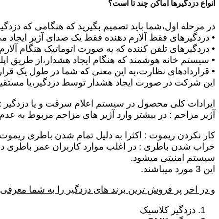
انواع دزدگیرها اماکن چند تا است؟
در مرحله اول،شما باید تصمیم بگیرید که هنگامی که دزدگی
• دزدگیرهای فقط آلارم دهنده فقط یک صدای آژیر ایجاد می 
• دزدگیرهای تلفن کننده که به صورت اتوماتیک هنگام آلار
• سیستم خانه هوشمند که هنگام ایجاد هشدار،از طریق اپلیک
• قراردادهای نظارت،به این معنی که شما در طول یک قرار د
این شرکت در صورت ایجاد هشدار توسط دزدگیر،یا مستقیماٌ
ایرادات کلی محصول در سیستم اعلام سرقت و یا دزدگیر :
آژیر مزاحم : در بیشتر وارد آژیر های مزاحم مربوط به عد
کار نکردن ریموت : اکثرا به دلیل تمام شدن باطری ریموت 
سیستم امنیتی میشود.
این 3 مورد میباشند.
و در اخر پر فروش ترین برند های دزدگیر را به شما معرفی 
دزدگیر کلاسیک