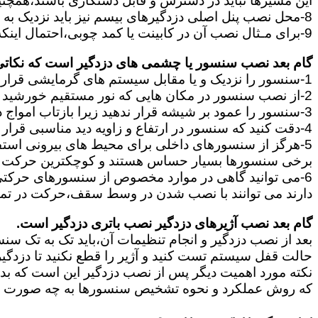
این مسیرها نباید در دسترس و قابل دستکاری باشند،همچنین ب
8-محل نصب پنل اصلی دزدگیرهای بیسم نیز باید نزدیک به پریز برق باشد و در جایی قرار بگیرند که آنتن دهی آن برای ارتباط سنسورها و آژیر مناسب باشد.
9-برای مـثال نصب آن در کابینت یا کمد چوبی،احتمال اینکه سیگنال سنسورها به پنل نرسد و سیگنال بیسیم مختل شود را زیاد می کند.
گام بعد نصب سنسور یا چشمی های دزدگیر است که نکاتی ا
1-سنسور را نزدیک و یا مقابل سیستم های گرمایشی قرار ندهید.
2-از نصب سنسور در مکان هایی که نور مستقیم خورشید قرار دارد خودداری کنید.
3-سنسور را عمود بر شیشه قرار ندهید زیرا بازتاب امواج در سنسور باعث ایجاد خطا در آن میشود.
4-دقت کنید که سنسور در ارتفاع و زاویه دید مناسبی قرار بگیرد.
5-هرگز از سنسورهای داخلی برای محیط های بیرونی استفاده نکنید زیرا این دو نوع کاملا با یکدیگر تفاوت دارند.
برخی سنسورها بسیار حساس هستند و کوچکترین حرکت ما
دارند می توانند با نصب شدن در وسط سقف،حرکت در تم
گام بعد نصب آژیرهای دزدگیر نصب باتری دزدگیر است.
بعد از نصب دزدگیر و انجام تنظیمات آن،باید تک به تک سن
حالت قفل سیستم تست کنید و آژیر را قطع نکنید تا دزدگی
نکته مورد اهمیت دیگر پس از نصب دزدگیر این است که بدانی
که روش عملکرد و نحوه تشخیص سنسورها به چه صورت است 