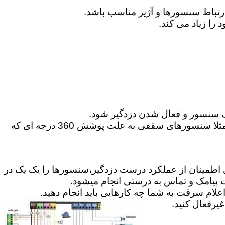
 سنسور و فعال شدن دزدگیر شود.
6-می توانید گاهی در موارد مخصوص از سنسورهای حرکتی 360 درجه و یا پرده ای برای پوشش محیط استفاده کنید.مثلا سنسورهای سقفی به علت پوشش 360 درجه ای که
ای اطمینان از عملکرد درست دزدگیر،سنسورها را یک یک در
ت پیامک و تماس به درستی انجام میشود.
علام سرقت به شما چه کارهایی باید انجام دهید.
رفعال کنید.