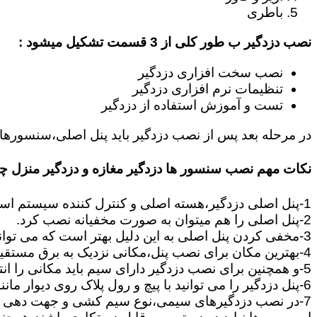
باطری
نصب دزدگیر ب طور کلی از 3 قسمت تشکیل میشود :
نصب سخت افزاری دزدگیر
تنظیمات نرم افزاری دزدگیر
تست و آموزش استفاده از دزدگیر
در مرحله بعد پس از نصب دزدگیر باید پنل اصلی،سنسورها،
نکات مهم نصب سنسور ها دزدگیر مغازه و دزدگیر منزل 
1-پنل اصلی دزدگیر،هسته اصلی و کنترل کننده سیستم است که وظیفه آن اطلاع رسانی،و هماهنگی بین قسمت های دزدگیر مانند سنسورها و آژیرها می باشد.
2-پنل اصلی را هم میتوان به صورت مخفیانه نصب کرد.
3-مخفی کردن پنل اصلی به این دلیل بهتر است که می تواند زمان سارق را تلف کند تا بتوانید سریعا در محل حضور پیدا کنید.
4-بهترین مکان برای نصب پنل،مکانی نزدیک به برق مستقیم است.چون برای تامین برق و اطلاعات ارسالی از چشمی ها به پنل باید یک جفت سیم به پنل کشیده شود.
5-و همچنین برای نصب دزدگیر دارای سیم باید مکانی را انتخاب کنید,که بتوانید از سنسورها و آژیر تا پنل مرکزی سیم کشی را انجام دهید.
6-پنل دزدگیر را می توانید با پیچ و رول پلاک روی دیوار مانند تابلو نصب کنید بود پنل از نکات بسیار مهمی است که باید رعایت گردد.
7-در نصب دزدگیرهای سیمی،نوع سیم کشی و جهت دهی به مسیرهای ارتباطی بین سنسورها و پنل از نکات بسیار مهم است.