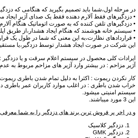
در مرحله اول،شما باید تصمیم بگیرید که هنگامی که دزدگی
• دزدگیرهای فقط آلارم دهنده فقط یک صدای آژیر ایجاد می 
• دزدگیرهای تلفن کننده که به صورت اتوماتیک هنگام آلار
• سیستم خانه هوشمند که هنگام ایجاد هشدار،از طریق اپلیک
• قراردادهای نظارت،به این معنی که شما در طول یک قرار د
این شرکت در صورت ایجاد هشدار توسط دزدگیر،یا مستقیماٌ
ایرادات کلی محصول در سیستم اعلام سرقت و یا دزدگیر :
آژیر مزاحم : در بیشتر وارد آژیر های مزاحم مربوط به عد
کار نکردن ریموت : اکثرا به دلیل تمام شدن باطری ریموت 
سیستم امنیتی میشود.
این 3 مورد میباشند.
و در اخر پر فروش ترین برند های دزدگیر را به شما معرفی 
دزدگیر کلاسیک
دزدگیر GMK