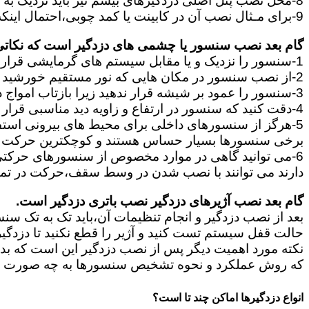
8-محل نصب پنل اصلی دزدگیرهای بیسم نیز باید نزدیک به پریز برق باشد و در جایی قرار بگیرند که آنتن دهی آن برای ارتباط سنسورها و آژیر مناسب باشد.
9-برای مـثال نصب آن در کابینت یا کمد چوبی،احتمال اینکه سیگنال سنسورها به پنل نرسد و سیگنال بیسیم مختل شود را زیاد می کند.
گام بعد نصب سنسور یا چشمی های دزدگیر است که نکاتی ا
1-سنسور را نزدیک و یا مقابل سیستم های گرمایشی قرار ندهید.
2-از نصب سنسور در مکان هایی که نور مستقیم خورشید قرار دارد خودداری کنید.
3-سنسور را عمود بر شیشه قرار ندهید زیرا بازتاب امواج در سنسور باعث ایجاد خطا در آن میشود.
4-دقت کنید که سنسور در ارتفاع و زاویه دید مناسبی قرار بگیرد.
5-هرگز از سنسورهای داخلی برای محیط های بیرونی استفاده نکنید زیرا این دو نوع کاملا با یکدیگر تفاوت دارند.
برخی سنسورها بسیار حساس هستند و کوچکترین حرکت ما
دارند می توانند با نصب شدن در وسط سقف،حرکت در تم
گام بعد نصب آژیرهای دزدگیر نصب باتری دزدگیر است.
بعد از نصب دزدگیر و انجام تنظیمات آن،باید تک به تک سن
حالت قفل سیستم تست کنید و آژیر را قطع نکنید تا دزدگی
نکته مورد اهمیت دیگر پس از نصب دزدگیر این است که بدانی
که روش عملکرد و نحوه تشخیص سنسورها به چه صورت است 
انواع دزدگیرها اماکن چند تا است؟