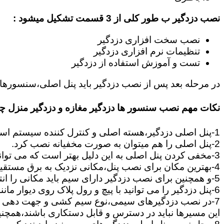
نصب دزدگیر ب طور کلی از 3 قسمت تشکیل میشود :
نصب سخت افزاری دزدگیر
تنظیمات نرم افزاری دزدگیر
تست و آموزش استفاده از دزدگیر
در مرحله بعد پس از نصب دزدگیر باید پنل اصلی،سنسورها،
نکات مهم نصب سنسور ها دزدگیر مغازه و دزدگیر منزل 
1-پنل اصلی دزدگیر،هسته اصلی و کنترل کننده سیستم است که وظیفه آن اطلاع رسانی،و هماهنگی بین قسمت های دزدگیر مانند سنسورها و آژیرها می باشد.
2-پنل اصلی را هم میتوان به صورت مخفیانه نصب کرد.
3-مخفی کردن پنل اصلی به این دلیل بهتر است که می تواند زمان سارق را تلف کند تا بتوانید سریعا در محل حضور پیدا کنید.
4-بهترین مکان برای نصب پنل،مکانی نزدیک به برق مستقیم است.چون برای تامین برق و اطلاعات ارسالی از چشمی ها به پنل باید یک جفت سیم به پنل کشیده شود.
5-و همچنین برای نصب دزدگیر دارای سیم باید مکانی را انتخاب کنید,که بتوانید از سنسورها و آژیر تا پنل مرکزی سیم کشی را انجام دهید.
6-پنل دزدگیر را می توانید با پیچ و رول پلاک روی دیوار مانند تابلو نصب کنید بود پنل از نکات بسیار مهمی است که باید رعایت گردد.
7-در نصب دزدگیرهای سیمی،نوع سیم کشی و جهت دهی به مسیرهای ارتباطی بین سنسورها و پنل از نکات بسیار مهم است.
این مسیرها نباید در دسترس و قابل دستکاری باشند،همچنین ب