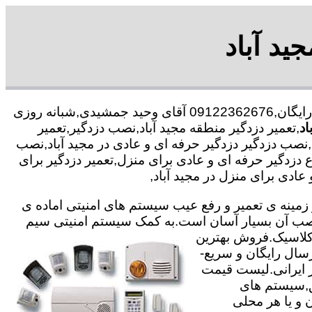
ید آباد
با در صد تخفیف مشاوره رایگان,09122362676 آقای وحید جمشیدی,شبانه روزی
اد
,تعمیر دزدگیر منطقه مجید آباد,نصب دزدگیر,تعمیر
نصب دزدگیر دزدگیر حرفه ای و عادی در مجید آباد,نصب
اع دزدگیر حرفه ای و عادی برای منزل,تعمیر دزدگیر برای
دی برای منزل در مجید آباد,
ته با 25 سال سابقه در جهت خدمت گذاری در زمینه ی تعمیر و رفع عیب سیستم های امنیتی اماده ی
ی نصب آن بسیار آسان است.به کمک سیستم امنیتی سیم
,کلاسیک.فروش بهترین
رسال رایگان و سریع-
یر ایرانی.لیست قیمت
ق,سیستم های
 و یا هر محلی