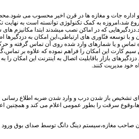
 و اداره جات و مغازه ها در قرن اخیر محسوب می شود.محصول
وع شد،امروزه به کمک تکنولوژی توانسته است به نهایت تک
.دزدگیرهایی که در اماکن نصب میشدند ابتدا مکانیزم های س
 با توسعه فنّاوری های ارتباطی،این امکان به دزدگیرها اضا
ه تماس و یا شمارهای وارد شده روی آن تماس گرفته و ح
 سیم کارت این امکان را فراهم نموده که علاوه بر تماس،گز
دگیرهای بازار باقابلیت اتصال به اینترنت این امکان را ب
اه خود مدیریت کنند.
های تشخیص باز شدن درب و وارد شدن ضربه اطلاع رسانی 
غ ها،وقوع سرقت را بطور عمومی اعلام می کند و همچنین ا
 صاحب مغازه،سیستم دینگ دانگ توسط صدای بوق ورود شخ