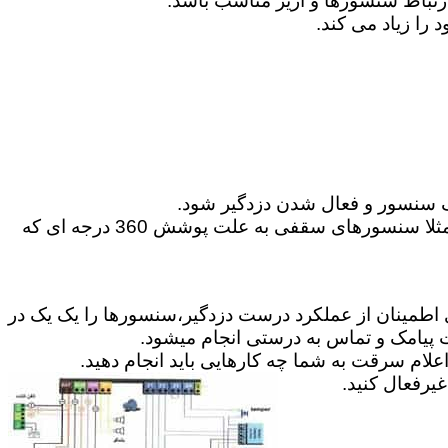
 سنسور و فعال شدن دزدگیر شود.
6-می توانید گاهی در موارد مخصوص از سنسورهای حرکتی 360 درجه و یا پرده ای برای پوشش محیط استفاده کنید.مثلا سنسورهای سقفی به علت پوشش 360 درجه ای که
ای اطمینان از عملکرد درست دزدگیر،سنسورها را یک یک در
ت پیامک و تماس به درستی انجام میشود.
علام سرقت به شما چه کارهایی باید انجام دهید.
رفعال کنید.