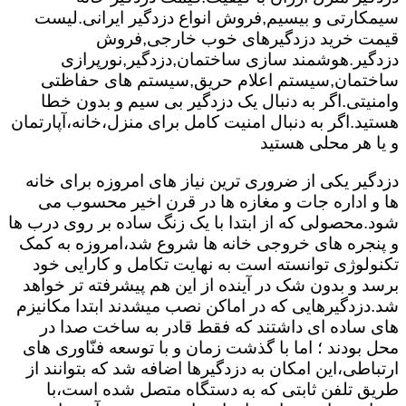
سیمکارتی و بیسیم,فروش انواع دزدگیر ایرانی.لیست
قیمت خرید دزدگیرهای خوب خارجی,فروش
دزدگیر.هوشمند سازی ساختمان,دزدگیر,نورپرازی
ساختمان,سیستم اعلام حریق,سیستم های حفاظتی
وامنیتی.اگر به دنبال یک دزدگیر بی سیم و بدون خطا
هستید.اگر به دنبال امنیت کامل برای منزل،خانه،آپارتمان
و یا هر محلی هستید
دزدگیر یکی از ضروری ترین نیاز های امروزه برای خانه
ها و اداره جات و مغازه ها در قرن اخیر محسوب می
شود.محصولی که از ابتدا با یک زنگ ساده بر روی درب ها
و پنجره های خروجی خانه ها شروع شد،امروزه به کمک
تکنولوژی توانسته است به نهایت تکامل و کارایی خود
برسد و بدون شک در آینده از این هم پیشرفته تر خواهد
شد.دزدگیرهایی که در اماکن نصب میشدند ابتدا مکانیزم
های ساده ای داشتند که فقط قادر به ساخت صدا در
محل بودند ؛ اما با گذشت زمان و با توسعه فنّاوری های
ارتباطی،این امکان به دزدگیرها اضافه شد که بتوانند از
طریق تلفن ثابتی که به دستگاه متصل شده است،با