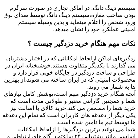
سیستم دینگ دانگ: در اماکن تجاری در صورت سرگرم
بودن صاحب مغازه،سیستم دینگ دانگ توسط صدای بوق
ورود شخص را اعلام مینماید و بدین وسیله سیستم
امنیتی عملکرد خود را نشان میدهد.
نکات مهم هنگام خرید دزدگیر چیست ؟
زدگیرهای اماکن ازلحاظ امکاناتی که در اختیار مشتریان
می گذارند با یکدیگر متفاوت هستند.خوشبختانه ایران در
طراحی و ساخت دزدگیر در جایگاه خوبی قرار دارد و
محصولات امنیتی که در ایران ساخته می شوند،از بهترین
ها به شمار می روند.
آنچه هنگام خرید دزدگیر مهم است،پوشش کامل نیازهای
شما و همچنین گارانتی معتبر و طولانی مدت است که
خرید شما را مطمعن می کند.خرید کالای با اصالت نیز
یکی دیگر از دغدغه های کاربران است که تمام این دغدغه
ها توسط تیم ما تامین شده است.
شما می توانید برترین دزدگیرها را ازلحاظ امکانات
اساسی مانند پشتیبانی ۲۴ ساعته،درگاه های ارتباطی و