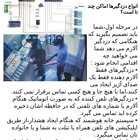
انواع دزدگیرها اماکن چند
تا است؟
در مرحله اول،شما
باید تصمیم بگیرید که
هنگامی که دزدگیر
آلارم می دهد شما
می خواهید چه
اقدامی انجام شود :
• دزدگیرهای فقط
آلارم دهنده فقط یک
صدای آژیر ایجاد می
کنند،اما با هیچ جا و هیچ کسی تماس برقرار نمی کنند.
• دزدگیرهای تلفن کننده که به صورت اتوماتیک هنگام
آلارم با شماره های تلفنی که در حافظه اشان ذخیره
کرده اید تماس می گیرد.
• سیستم خانه هوشمند که هنگام ایجاد هشدار،از طریق
اپلیکیشن های تلفن همراه یا تبلت به شما و یا خانواده
تان تماس میگیرد.