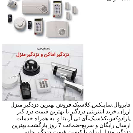
فایروال,سایلکس,کلاسیک.فروش بهترین دزدگیر منزل
ارزان.خرید اینترنتی دزدگیر با بهترین قیمت دزد گیر
پارادوکس،کلاسیک،آی تی آر،بتا و..به همراه خدمات
ارسال رایگان و سریع-ضمانت 7 روز بازگشت.بهترین
دزدگیر منزل ارزان با کیفیت.قیمت دزدگیر خانه