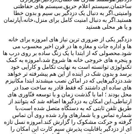
ساختمان,سیستم اعلام حریق,سیستم های حفاظتی
وامنیتی.اگر به دنبال یک دزدگیر بی سیم و بدون خطا
هستید.اگر به دنبال امنیت کامل برای منزل،خانه،آپارتمان
و یا هر محلی هستید
دزدگیر یکی از ضروری ترین نیاز های امروزه برای خانه
ها و اداره جات و مغازه ها در قرن اخیر محسوب می
شود.محصولی که از ابتدا با یک زنگ ساده بر روی درب ها
و پنجره های خروجی خانه ها شروع شد،امروزه به کمک
تکنولوژی توانسته است به نهایت تکامل و کارایی خود
برسد و بدون شک در آینده از این هم پیشرفته تر خواهد
شد.دزدگیرهایی که در اماکن نصب میشدند ابتدا مکانیزم
های ساده ای داشتند که فقط قادر به ساخت صدا در
محل بودند ؛ اما با گذشت زمان و با توسعه فنّاوری های
ارتباطی،این امکان به دزدگیرها اضافه شد که بتوانند از
طریق تلفن ثابتی که به دستگاه متصل شده است،با
شماره تماس و یا شمارهای وارد شده روی آن تماس
گرفته و حرکت مشکوک را گزارش کند.امروزه نسل تازه
ای از دزدگیر باقابلیت پذیرش سیم کارت این امکان را