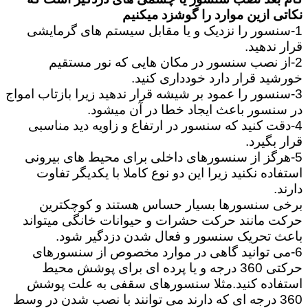
نکاتی ازین موارد را گوشزد میکنیم
1-سنسور را نزدیک و یا مقابل سیستم های گرمایشی
قرار ندهید.
2-از نصب سنسور در مکان هایی که نور مستقیم
خورشید قرار دارد خودداری کنید.
3-سنسور را عمود بر شیشه قرار ندهید زیرا بازتاب امواج
در سنسور باعث ایجاد خطا در آن میشود.
4-دقت کنید که سنسور در ارتفاع و زاویه دید مناسبی
قرار بگیرد.
5-هرگز از سنسورهای داخلی برای محیط های بیرونی
استفاده نکنید زیرا این دو نوع کاملا با یکدیگر تفاوت
دارند.
برخی سنسورها بسیار حساس هستند و کوچکترین
حرکت مانند حرکت حشرات و حیوانات خانگی میتواند
باعث تحریک سنسور و فعال شدن دزدگیر شود.
6-می توانید گاهی در موارد مخصوص از سنسورهای
حرکتی 360 درجه و یا پرده ای برای پوشش محیط
استفاده کنید.مثلا سنسورهای سقفی به علت پوشش
360 درجه ای که دارند می توانند با نصب شدن در وسط