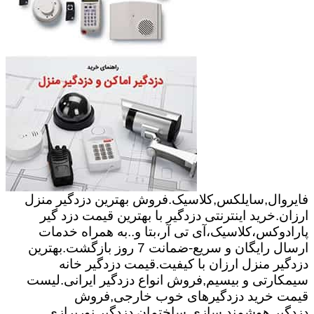
فایروال,سایلکس,کلاسیک.فروش بهترین دزدگیر منزل
ارزان.خرید اینترنتی دزدگیر با بهترین قیمت دزد گیر
پارادوکس،کلاسیک،آی تی آر،بتا و..به همراه خدمات
ارسال رایگان و سریع-ضمانت 7 روز بازگشت.بهترین
دزدگیر منزل ارزان با کیفیت.قیمت دزدگیر خانه
سیمکارتی و بیسیم,فروش انواع دزدگیر ایرانی.لیست
قیمت خرید دزدگیرهای خوب خارجی,فروش
دزدگیر.هوشمند سازی ساختمان,دزدگیر,نورپرازی