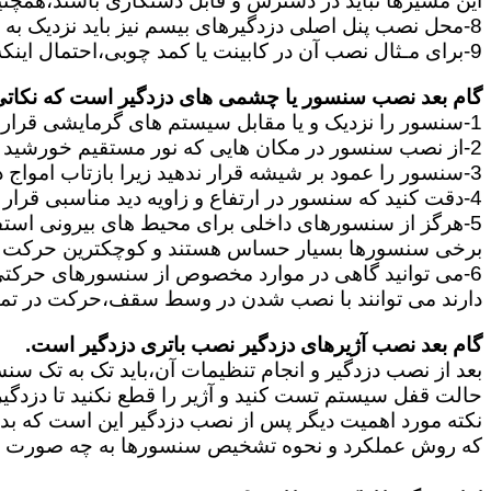
این مسیرها نباید در دسترس و قابل دستکاری باشند،همچنین ب
8-محل نصب پنل اصلی دزدگیرهای بیسم نیز باید نزدیک به پریز برق باشد و در جایی قرار بگیرند که آنتن دهی آن برای ارتباط سنسورها و آژیر مناسب باشد.
9-برای مـثال نصب آن در کابینت یا کمد چوبی،احتمال اینکه سیگنال سنسورها به پنل نرسد و سیگنال بیسیم مختل شود را زیاد می کند.
گام بعد نصب سنسور یا چشمی های دزدگیر است که نکاتی ا
1-سنسور را نزدیک و یا مقابل سیستم های گرمایشی قرار ندهید.
2-از نصب سنسور در مکان هایی که نور مستقیم خورشید قرار دارد خودداری کنید.
3-سنسور را عمود بر شیشه قرار ندهید زیرا بازتاب امواج در سنسور باعث ایجاد خطا در آن میشود.
4-دقت کنید که سنسور در ارتفاع و زاویه دید مناسبی قرار بگیرد.
5-هرگز از سنسورهای داخلی برای محیط های بیرونی استفاده نکنید زیرا این دو نوع کاملا با یکدیگر تفاوت دارند.
برخی سنسورها بسیار حساس هستند و کوچکترین حرکت ما
دارند می توانند با نصب شدن در وسط سقف،حرکت در تم
گام بعد نصب آژیرهای دزدگیر نصب باتری دزدگیر است.
بعد از نصب دزدگیر و انجام تنظیمات آن،باید تک به تک سن
حالت قفل سیستم تست کنید و آژیر را قطع نکنید تا دزدگی
نکته مورد اهمیت دیگر پس از نصب دزدگیر این است که بدانی
که روش عملکرد و نحوه تشخیص سنسورها به چه صورت است 