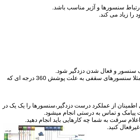
 سنسور و فعال شدن دزدگیر شود.
6-می توانید گاهی در موارد مخصوص از سنسورهای حرکتی 360 درجه و یا پرده ای برای پوشش محیط استفاده کنید.مثلا سنسورهای سقفی به علت پوشش 360 درجه ای که
ای اطمینان از عملکرد درست دزدگیر،سنسورها را یک یک در
ت پیامک و تماس به درستی انجام میشود.
علام سرقت به شما چه کارهایی باید انجام دهید.
رفعال کنید.