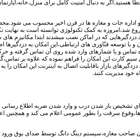
ا هستید.اگر به دنبال امنیت کامل برای منزل،خانه،آپارتمان
 و اداره جات و مغازه ها در قرن اخیر محسوب می شود.محصول
وع شد،امروزه به کمک تکنولوژی توانسته است به نهایت تک
.دزدگیرهایی که در اماکن نصب میشدند ابتدا مکانیزم های س
 با توسعه فنّاوری های ارتباطی،این امکان به دزدگیرها اضا
ه تماس و یا شمارهای وارد شده روی آن تماس گرفته و ح
 سیم کارت این امکان را فراهم نموده که علاوه بر تماس،گز
دگیرهای بازار باقابلیت اتصال به اینترنت این امکان را ب
اه خود مدیریت کنند.
های تشخیص باز شدن درب و وارد شدن ضربه اطلاع رسانی 
غ ها،وقوع سرقت را بطور عمومی اعلام می کند و همچنین ا
 صاحب مغازه،سیستم دینگ دانگ توسط صدای بوق ورود شخ