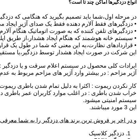
انواع دزدگیرها اماکن چند تا است؟
در مرحله اول،شما باید تصمیم بگیرید که هنگامی که دزدگی
• دزدگیرهای فقط آلارم دهنده فقط یک صدای آژیر ایجاد می 
• دزدگیرهای تلفن کننده که به صورت اتوماتیک هنگام آلار
• سیستم خانه هوشمند که هنگام ایجاد هشدار،از طریق اپلیک
• قراردادهای نظارت،به این معنی که شما در طول یک قرار د
این شرکت در صورت ایجاد هشدار توسط دزدگیر،یا مستقیماٌ
ایرادات کلی محصول در سیستم اعلام سرقت و یا دزدگیر :
آژیر مزاحم : در بیشتر وارد آژیر های مزاحم مربوط به عد
کار نکردن ریموت : اکثرا به دلیل تمام شدن باطری ریموت 
سیستم امنیتی میشود.
این 3 مورد میباشند.
و در اخر پر فروش ترین برند های دزدگیر را به شما معرفی 
دزدگیر کلاسیک