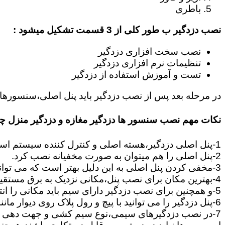
باطری
نصب دزدگیر ب طور کلی از 3 قسمت تشکیل میشود :
نصب سخت افزاری دزدگیر
تنظیمات نرم افزاری دزدگیر
تست و آموزش استفاده از دزدگیر
در مرحله بعد پس از نصب دزدگیر باید پنل اصلی،سنسورها،
نکات مهم نصب سنسور ها دزدگیر مغازه و دزدگیر منزل 
1-پنل اصلی دزدگیر،هسته اصلی و کنترل کننده سیستم است که وظیفه آن اطلاع رسانی،و هماهنگی بین قسمت های دزدگیر مانند سنسورها و آژیرها می باشد.
2-پنل اصلی را هم میتوان به صورت مخفیانه نصب کرد.
3-مخفی کردن پنل اصلی به این دلیل بهتر است که می تواند زمان سارق را تلف کند تا بتوانید سریعا در محل حضور پیدا کنید.
4-بهترین مکان برای نصب پنل،مکانی نزدیک به برق مستقیم است.چون برای تامین برق و اطلاعات ارسالی از چشمی ها به پنل باید یک جفت سیم به پنل کشیده شود.
5-و همچنین برای نصب دزدگیر دارای سیم باید مکانی را انتخاب کنید,که بتوانید از سنسورها و آژیر تا پنل مرکزی سیم کشی را انجام دهید.
6-پنل دزدگیر را می توانید با پیچ و رول پلاک روی دیوار مانند تابلو نصب کنید بود پنل از نکات بسیار مهمی است که باید رعایت گردد.
7-در نصب دزدگیرهای سیمی،نوع سیم کشی و جهت دهی به مسیرهای ارتباطی بین سنسورها و پنل از نکات بسیار مهم است.