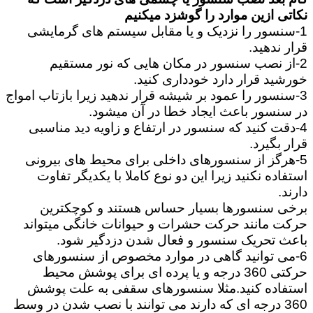
نکاتی ازین موارد را گوشزد میکنیم
1-سنسور را نزدیک و یا مقابل سیستم های گرمایشی
قرار ندهید.
2-از نصب سنسور در مکان هایی که نور مستقیم
خورشید قرار دارد خودداری کنید.
3-سنسور را عمود بر شیشه قرار ندهید زیرا بازتاب امواج
در سنسور باعث ایجاد خطا در آن میشود.
4-دقت کنید که سنسور در ارتفاع و زاویه دید مناسبی
قرار بگیرد.
5-هرگز از سنسورهای داخلی برای محیط های بیرونی
استفاده نکنید زیرا این دو نوع کاملا با یکدیگر تفاوت
دارند.
برخی سنسورها بسیار حساس هستند و کوچکترین
حرکت مانند حرکت حشرات و حیوانات خانگی میتواند
باعث تحریک سنسور و فعال شدن دزدگیر شود.
6-می توانید گاهی در موارد مخصوص از سنسورهای
حرکتی 360 درجه و یا پرده ای برای پوشش محیط
استفاده کنید.مثلا سنسورهای سقفی به علت پوشش
360 درجه ای که دارند می توانند با نصب شدن در وسط