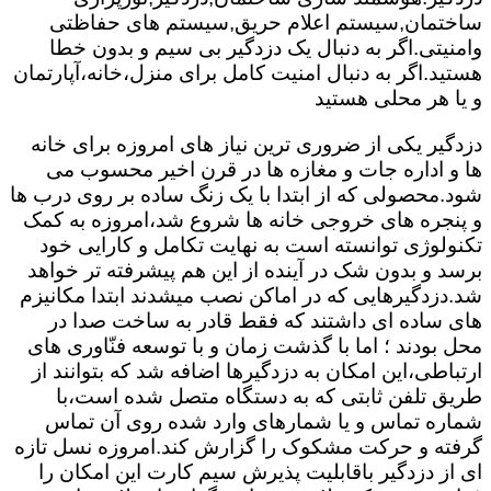
ساختمان,سیستم اعلام حریق,سیستم های حفاظتی
وامنیتی.اگر به دنبال یک دزدگیر بی سیم و بدون خطا
هستید.اگر به دنبال امنیت کامل برای منزل،خانه،آپارتمان
و یا هر محلی هستید
دزدگیر یکی از ضروری ترین نیاز های امروزه برای خانه
ها و اداره جات و مغازه ها در قرن اخیر محسوب می
شود.محصولی که از ابتدا با یک زنگ ساده بر روی درب ها
و پنجره های خروجی خانه ها شروع شد،امروزه به کمک
تکنولوژی توانسته است به نهایت تکامل و کارایی خود
برسد و بدون شک در آینده از این هم پیشرفته تر خواهد
شد.دزدگیرهایی که در اماکن نصب میشدند ابتدا مکانیزم
های ساده ای داشتند که فقط قادر به ساخت صدا در
محل بودند ؛ اما با گذشت زمان و با توسعه فنّاوری های
ارتباطی،این امکان به دزدگیرها اضافه شد که بتوانند از
طریق تلفن ثابتی که به دستگاه متصل شده است،با
شماره تماس و یا شمارهای وارد شده روی آن تماس
گرفته و حرکت مشکوک را گزارش کند.امروزه نسل تازه
ای از دزدگیر باقابلیت پذیرش سیم کارت این امکان را