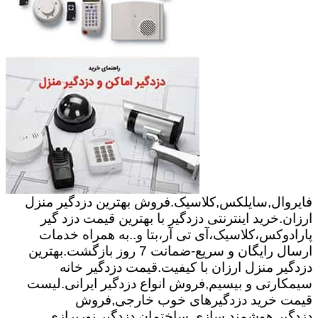
فایروال,سایلکس,کلاسیک.فروش بهترین دزدگیر منزل
ارزان.خرید اینترنتی دزدگیر با بهترین قیمت دزد گیر
پارادوکس،کلاسیک،آی تی آر،بتا و..به همراه خدمات
ارسال رایگان و سریع-ضمانت 7 روز بازگشت.بهترین
دزدگیر منزل ارزان با کیفیت.قیمت دزدگیر خانه
سیمکارتی و بیسیم,فروش انواع دزدگیر ایرانی.لیست
قیمت خرید دزدگیرهای خوب خارجی,فروش
دزدگیر.هوشمند سازی ساختمان,دزدگیر,نورپرازی