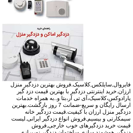
فایروال,سایلکس,کلاسیک.فروش بهترین دزدگیر منزل
ارزان.خرید اینترنتی دزدگیر با بهترین قیمت دزد گیر
پارادوکس،کلاسیک،آی تی آر،بتا و..به همراه خدمات
ارسال رایگان و سریع-ضمانت 7 روز بازگشت.بهترین
دزدگیر منزل ارزان با کیفیت.قیمت دزدگیر خانه
سیمکارتی و بیسیم,فروش انواع دزدگیر ایرانی.لیست
قیمت خرید دزدگیرهای خوب خارجی,فروش
دزدگیر.هوشمند سازی ساختمان,دزدگیر,نورپرازی