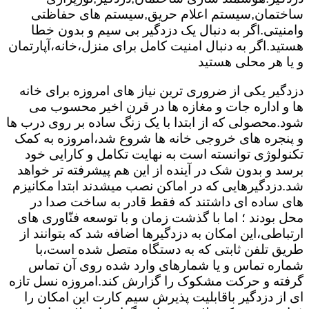
ساختمان,سیستم اعلام حریق,سیستم های حفاظتی
وامنیتی.اگر به دنبال یک دزدگیر بی سیم و بدون خطا
هستید.اگر به دنبال امنیت کامل برای منزل،خانه،آپارتمان
و یا هر محلی هستید
دزدگیر یکی از ضروری ترین نیاز های امروزه برای خانه
ها و اداره جات و مغازه ها در قرن اخیر محسوب می
شود.محصولی که از ابتدا با یک زنگ ساده بر روی درب ها
و پنجره های خروجی خانه ها شروع شد،امروزه به کمک
تکنولوژی توانسته است به نهایت تکامل و کارایی خود
برسد و بدون شک در آینده از این هم پیشرفته تر خواهد
شد.دزدگیرهایی که در اماکن نصب میشدند ابتدا مکانیزم
های ساده ای داشتند که فقط قادر به ساخت صدا در
محل بودند ؛ اما با گذشت زمان و با توسعه فنّاوری های
ارتباطی،این امکان به دزدگیرها اضافه شد که بتوانند از
طریق تلفن ثابتی که به دستگاه متصل شده است،با
شماره تماس و یا شمارهای وارد شده روی آن تماس
گرفته و حرکت مشکوک را گزارش کند.امروزه نسل تازه
ای از دزدگیر باقابلیت پذیرش سیم کارت این امکان را