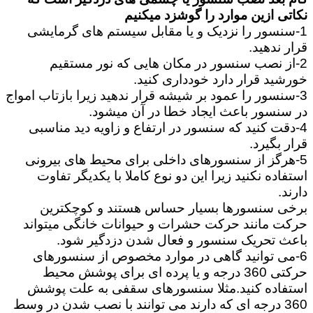
نکاتی ازین موارد را گوشزد میکنیم
1-سنسور را نزدیک و یا مقابل سیستم های گرمایشی
قرار ندهید.
2-از نصب سنسور در مکان هایی که نور مستقیم
خورشید قرار دارد خودداری کنید.
3-سنسور را عمود بر شیشه قرار ندهید زیرا بازتاب امواج
در سنسور باعث ایجاد خطا در آن میشود.
4-دقت کنید که سنسور در ارتفاع و زاویه دید مناسبی
قرار بگیرد.
5-هرگز از سنسورهای داخلی برای محیط های بیرونی
استفاده نکنید زیرا این دو نوع کاملا با یکدیگر تفاوت
دارند.
برخی سنسورها بسیار حساس هستند و کوچکترین
حرکت مانند حرکت حشرات و حیوانات خانگی میتواند
باعث تحریک سنسور و فعال شدن دزدگیر شود.
6-می توانید گاهی در موارد مخصوص از سنسورهای
حرکتی 360 درجه و یا پرده ای برای پوشش محیط
استفاده کنید.مثلا سنسورهای سقفی به علت پوشش
360 درجه ای که دارند می توانند با نصب شدن در وسط