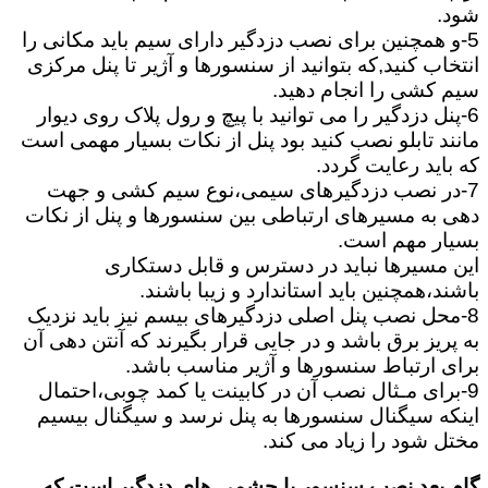
شود.
5-و همچنین برای نصب دزدگیر دارای سیم باید مکانی را
انتخاب کنید,که بتوانید از سنسورها و آژیر تا پنل مرکزی
سیم کشی را انجام دهید.
6-پنل دزدگیر را می توانید با پیچ و رول پلاک روی دیوار
مانند تابلو نصب کنید بود پنل از نکات بسیار مهمی است
که باید رعایت گردد.
7-در نصب دزدگیرهای سیمی،نوع سیم کشی و جهت
دهی به مسیرهای ارتباطی بین سنسورها و پنل از نکات
بسیار مهم است.
این مسیرها نباید در دسترس و قابل دستکاری
باشند،همچنین باید استاندارد و زیبا باشند.
8-محل نصب پنل اصلی دزدگیرهای بیسم نیز باید نزدیک
به پریز برق باشد و در جایی قرار بگیرند که آنتن دهی آن
برای ارتباط سنسورها و آژیر مناسب باشد.
9-برای مـثال نصب آن در کابینت یا کمد چوبی،احتمال
اینکه سیگنال سنسورها به پنل نرسد و سیگنال بیسیم
مختل شود را زیاد می کند.
گام بعد نصب سنسور یا چشمی های دزدگیر است که