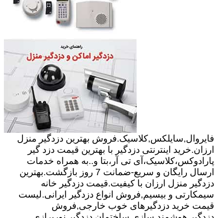
فایروال,سایلکس,کلاسیک.فروش بهترین دزدگیر منزل
ارزان.خرید اینترنتی دزدگیر با بهترین قیمت دزد گیر
پارادوکس،کلاسیک،آی تی آر،بتا و..به همراه خدمات
ارسال رایگان و سریع-ضمانت 7 روز بازگشت.بهترین
دزدگیر منزل ارزان با کیفیت.قیمت دزدگیر خانه
سیمکارتی و بیسیم,فروش انواع دزدگیر ایرانی.لیست
قیمت خرید دزدگیرهای خوب خارجی,فروش
دزدگیر.هوشمند سازی ساختمان,دزدگیر,نورپرازی