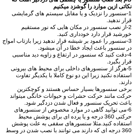
نکاتی ازین موارد را گوشزد میکنیم
1-سنسور را نزدیک و یا مقابل سیستم های گرمایشی
قرار ندهید.
2-از نصب سنسور در مکان هایی که نور مستقیم
خورشید قرار دارد خودداری کنید.
3-سنسور را عمود بر شیشه قرار ندهید زیرا بازتاب امواج
در سنسور باعث ایجاد خطا در آن میشود.
4-دقت کنید که سنسور در ارتفاع و زاویه دید مناسبی
قرار بگیرد.
5-هرگز از سنسورهای داخلی برای محیط های بیرونی
استفاده نکنید زیرا این دو نوع کاملا با یکدیگر تفاوت
دارند.
برخی سنسورها بسیار حساس هستند و کوچکترین
حرکت مانند حرکت حشرات و حیوانات خانگی میتواند
باعث تحریک سنسور و فعال شدن دزدگیر شود.
6-می توانید گاهی در موارد مخصوص از سنسورهای
حرکتی 360 درجه و یا پرده ای برای پوشش محیط
استفاده کنید.مثلا سنسورهای سقفی به علت پوشش
360 درجه ای که دارند می توانند با نصب شدن در وسط