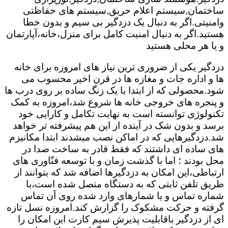
ساختمان,سیستم اعلام حریق,سیستم های حفاظتی
وامنیتی.اگر به دنبال یک دزدگیر بی سیم و بدون خطا
هستید.اگر به دنبال امنیت کامل برای منزل،خانه،آپارتمان
و یا هر محلی هستید
دزدگیر یکی از ضروری ترین نیاز های امروزه برای خانه
ها و اداره جات و مغازه ها در قرن اخیر محسوب می
شود.محصولی که از ابتدا با یک زنگ ساده بر روی درب ها
و پنجره های خروجی خانه ها شروع شد،امروزه به کمک
تکنولوژی توانسته است به نهایت تکامل و کارایی خود
برسد و بدون شک در آینده از این هم پیشرفته تر خواهد
شد.دزدگیرهایی که در اماکن نصب میشدند ابتدا مکانیزم
های ساده ای داشتند که فقط قادر به ساخت صدا در
محل بودند ؛ اما با گذشت زمان و با توسعه فنّاوری های
ارتباطی،این امکان به دزدگیرها اضافه شد که بتوانند از
طریق تلفن ثابتی که به دستگاه متصل شده است،با
شماره تماس و یا شمارهای وارد شده روی آن تماس
گرفته و حرکت مشکوک را گزارش کند.امروزه نسل تازه
ای از دزدگیر باقابلیت پذیرش سیم کارت این امکان را