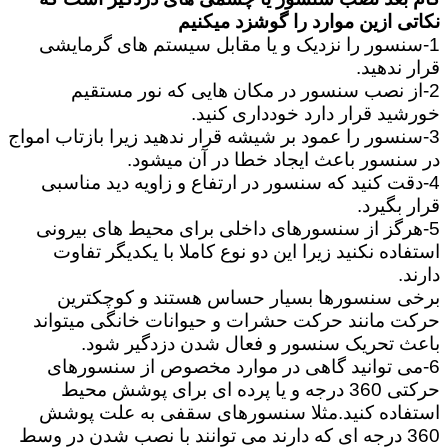
نکاتی ازین موارد را گوشزد میکنیم
1-سنسور را نزدیک و یا مقابل سیستم های گرمایشی
قرار ندهید.
2-از نصب سنسور در مکان هایی که نور مستقیم
خورشید قرار دارد خودداری کنید.
3-سنسور را عمود بر شیشه قرار ندهید زیرا بازتاب امواج
در سنسور باعث ایجاد خطا در آن میشود.
4-دقت کنید که سنسور در ارتفاع و زاویه دید مناسبی
قرار بگیرد.
5-هرگز از سنسورهای داخلی برای محیط های بیرونی
استفاده نکنید زیرا این دو نوع کاملا با یکدیگر تفاوت
دارند.
برخی سنسورها بسیار حساس هستند و کوچکترین
حرکت مانند حرکت حشرات و حیوانات خانگی میتواند
باعث تحریک سنسور و فعال شدن دزدگیر شود.
6-می توانید گاهی در موارد مخصوص از سنسورهای
حرکتی 360 درجه و یا پرده ای برای پوشش محیط
استفاده کنید.مثلا سنسورهای سقفی به علت پوشش
360 درجه ای که دارند می توانند با نصب شدن در وسط