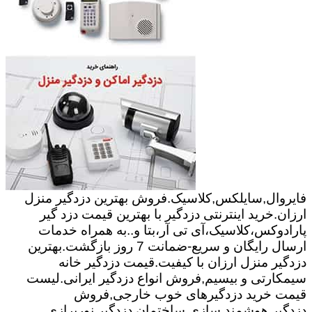
فایروال,سایلکس,کلاسیک.فروش بهترین دزدگیر منزل
ارزان.خرید اینترنتی دزدگیر با بهترین قیمت دزد گیر
پارادوکس،کلاسیک،آی تی آر،بتا و..به همراه خدمات
ارسال رایگان و سریع-ضمانت 7 روز بازگشت.بهترین
دزدگیر منزل ارزان با کیفیت.قیمت دزدگیر خانه
سیمکارتی و بیسیم,فروش انواع دزدگیر ایرانی.لیست
قیمت خرید دزدگیرهای خوب خارجی,فروش
دزدگیر.هوشمند سازی ساختمان,دزدگیر,نورپرازی