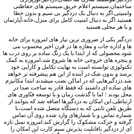
ساختمان,سیستم اعلام حریق,سیستم های حفاظتی
وامنیتی.اگر به دنبال یک دزدگیر بی سیم و بدون خطا
هستید.اگر به دنبال امنیت کامل برای منزل،خانه،آپارتمان
و یا هر محلی هستید
دزدگیر یکی از ضروری ترین نیاز های امروزه برای خانه
ها و اداره جات و مغازه ها در قرن اخیر محسوب می
شود.محصولی که از ابتدا با یک زنگ ساده بر روی درب ها
و پنجره های خروجی خانه ها شروع شد،امروزه به کمک
تکنولوژی توانسته است به نهایت تکامل و کارایی خود
برسد و بدون شک در آینده از این هم پیشرفته تر خواهد
شد.دزدگیرهایی که در اماکن نصب میشدند ابتدا مکانیزم
های ساده ای داشتند که فقط قادر به ساخت صدا در
محل بودند ؛ اما با گذشت زمان و با توسعه فنّاوری های
ارتباطی،این امکان به دزدگیرها اضافه شد که بتوانند از
طریق تلفن ثابتی که به دستگاه متصل شده است،با
شماره تماس و یا شمارهای وارد شده روی آن تماس
گرفته و حرکت مشکوک را گزارش کند.امروزه نسل تازه
ای از دزدگیر باقابلیت پذیرش سیم کارت این امکان را