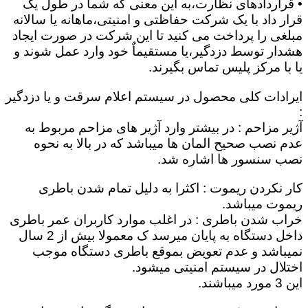
• قراردادهای نظارت،به این معنی که شما در طول یک
قرار داد با یک شرکت حفاظتی و امنیتی،ماهانه یا سالانه
مبلغی را پرداخت می کنید تا این شرکت در صورت ایجاد
هشدار توسط دزدگیر،یا مستقیماٌ خود وارد عمل شوند و
یا با مرکز پلیس تماس بگیرند.
ایرادات کلی محصول در سیستم اعلام سرقت و یا دزدگیر
:
آژیر مزاحم : در بیشتر وارد آژیر های مزاحم مربوط به
عدم نصب صحیح المان ها میباشد که در بالا به نحوه
نصب سنسور ها اشاره شد.
کار نکردن ریموت : اکثرا به دلیل تمام شدن باطری
ریموت میباشد.
خراب شدن باطری : در اغلب موارد کاربران عمر باطری
داخل دستگاه به پایان میرسد ک معمولا بیش از 2 سال
نمیباشد و عدم تعویض بموقع باطری دستگاه موجب
اختلال در سیستم امنیتی میشود.
این 3 مورد میباشند.