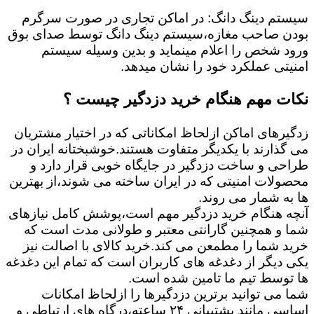
سیستم دینگ دانگ: در اماکن تجاری در صورت سرگرم
بودن صاحب مغازه،سیستم دینگ دانگ توسط صدای بوق
ورود شخص را اعلام مینماید و بدین وسیله سیستم
امنیتی عملکرد خود را نشان میدهد.
نکات مهم هنگام خرید دزدگیر چیست ؟
زدگیرهای اماکن ازلحاظ امکاناتی که در اختیار مشتریان
می گذارند با یکدیگر متفاوت هستند.خوشبختانه ایران در
طراحی و ساخت دزدگیر در جایگاه خوبی قرار دارد و
محصولات امنیتی که در ایران ساخته می شوند،از بهترین
ها به شمار می روند.
آنچه هنگام خرید دزدگیر مهم است،پوشش کامل نیازهای
شما و همچنین گارانتی معتبر و طولانی مدت است که
خرید شما را مطمعن می کند.خرید کالای با اصالت نیز
یکی دیگر از دغدغه های کاربران است که تمام این دغدغه
ها توسط تیم ما تامین شده است.
شما می توانید برترین دزدگیرها را ازلحاظ امکانات
اساسی مانند پشتیبانی ۲۴ ساعته،درگاه های ارتباطی و