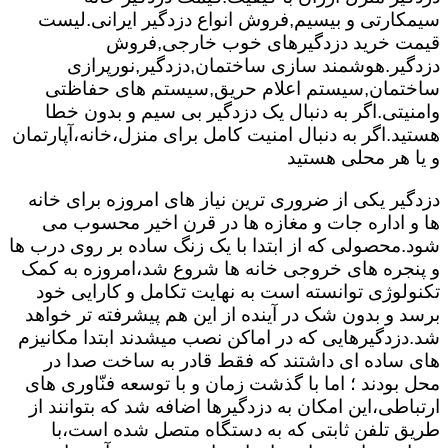
سیمکارتی و بیسیم,فروش انواع دزدگیر ایرانی.لیست
قیمت خرید دزدگیرهای خوب خارجی,فروش
دزدگیر.هوشمند سازی ساختمان,دزدگیر,نورپرازی
ساختمان,سیستم اعلام حریق,سیستم های حفاظتی
وامنیتی.اگر به دنبال یک دزدگیر بی سیم و بدون خطا
هستید.اگر به دنبال امنیت کامل برای منزل،خانه،آپارتمان
و یا هر محلی هستید
دزدگیر یکی از ضروری ترین نیاز های امروزه برای خانه
ها و اداره جات و مغازه ها در قرن اخیر محسوب می
شود.محصولی که از ابتدا با یک زنگ ساده بر روی درب ها
و پنجره های خروجی خانه ها شروع شد،امروزه به کمک
تکنولوژی توانسته است به نهایت تکامل و کارایی خود
برسد و بدون شک در آینده از این هم پیشرفته تر خواهد
شد.دزدگیرهایی که در اماکن نصب میشدند ابتدا مکانیزم
های ساده ای داشتند که فقط قادر به ساخت صدا در
محل بودند ؛ اما با گذشت زمان و با توسعه فنّاوری های
ارتباطی،این امکان به دزدگیرها اضافه شد که بتوانند از
طریق تلفن ثابتی که به دستگاه متصل شده است،با