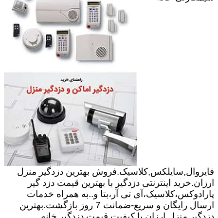
فایروال,سایلکس,کلاسیک.فروش بهترین دزدگیر منزل
ارزان.خرید اینترنتی دزدگیر با بهترین قیمت دزد گیر
پارادوکس،کلاسیک،آی تی آر،بتا و..به همراه خدمات
ارسال رایگان و سریع-ضمانت 7 روز بازگشت.بهترین
دزدگیر منزل ارزان با کیفیت.قیمت دزدگیر خانه