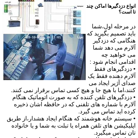
انواع دزدگیرها اماکن چند
تا است؟
در مرحله اول،شما
باید تصمیم بگیرید که
هنگامی که دزدگیر
آلارم می دهد شما
می خواهید چه
اقدامی انجام شود :
• دزدگیرهای فقط
آلارم دهنده فقط یک
صدای آژیر ایجاد می
کنند،اما با هیچ جا و هیچ کسی تماس برقرار نمی کنند.
• دزدگیرهای تلفن کننده که به صورت اتوماتیک هنگام
آلارم با شماره های تلفنی که در حافظه اشان ذخیره
کرده اید تماس می گیرد.
• سیستم خانه هوشمند که هنگام ایجاد هشدار،از طریق
اپلیکیشن های تلفن همراه یا تبلت به شما و یا خانواده
تان تماس میگیرد.