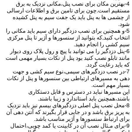
4-بهترین مکان برای نصب پنل،مکانی نزدیک به برق
مستقیم است.چون برای تامین برق و اطلاعات ارسالی
از چشمی ها به پنل باید یک جفت سیم به پنل کشیده
شود.
5-و همچنین برای نصب دزدگیر دارای سیم باید مکانی را
انتخاب کنید,که بتوانید از سنسورها و آژیر تا پنل مرکزی
سیم کشی را انجام دهید.
6-پنل دزدگیر را می توانید با پیچ و رول پلاک روی دیوار
مانند تابلو نصب کنید بود پنل از نکات بسیار مهمی است
که باید رعایت گردد.
7-در نصب دزدگیرهای سیمی،نوع سیم کشی و جهت
دهی به مسیرهای ارتباطی بین سنسورها و پنل از نکات
بسیار مهم است.
این مسیرها نباید در دسترس و قابل دستکاری
باشند،همچنین باید استاندارد و زیبا باشند.
8-محل نصب پنل اصلی دزدگیرهای بیسم نیز باید نزدیک
به پریز برق باشد و در جایی قرار بگیرند که آنتن دهی آن
برای ارتباط سنسورها و آژیر مناسب باشد.
9-برای مـثال نصب آن در کابینت یا کمد چوبی،احتمال