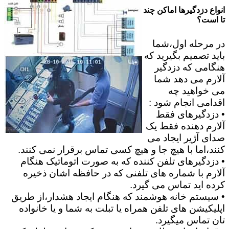
انواع دزدگیرها اماکن چند
تا است؟
در مرحله اول،شما
باید تصمیم بگیرید که
هنگامی که دزدگیر
آلارم می دهد شما
می خواهید چه
اقدامی انجام شود :
• دزدگیرهای فقط
آلارم دهنده فقط یک
صدای آژیر ایجاد می
کنند،اما با هیچ جا و هیچ کسی تماس برقرار نمی کنند.
• دزدگیرهای تلفن کننده که به صورت اتوماتیک هنگام
آلارم با شماره های تلفنی که در حافظه اشان ذخیره
کرده اید تماس می گیرد.
• سیستم خانه هوشمند که هنگام ایجاد هشدار،از طریق
اپلیکیشن های تلفن همراه یا تبلت به شما و یا خانواده
تان تماس میگیرد.