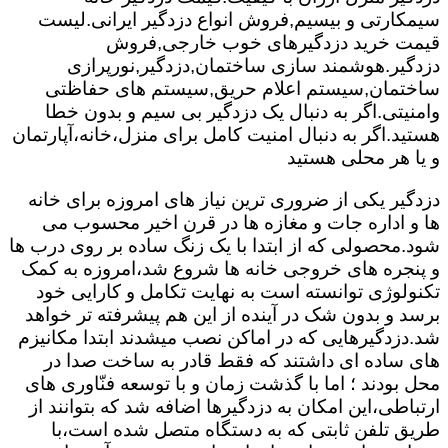
سیمکارتی و بیسیم,فروش انواع دزدگیر ایرانی.لیست
قیمت خرید دزدگیرهای خوب خارجی,فروش
دزدگیر.هوشمند سازی ساختمان,دزدگیر,نورپرازی
ساختمان,سیستم اعلام حریق,سیستم های حفاظتی
وامنیتی.اگر به دنبال یک دزدگیر بی سیم و بدون خطا
هستید.اگر به دنبال امنیت کامل برای منزل،خانه،آپارتمان
و یا هر محلی هستید
دزدگیر یکی از ضروری ترین نیاز های امروزه برای خانه
ها و اداره جات و مغازه ها در قرن اخیر محسوب می
شود.محصولی که از ابتدا با یک زنگ ساده بر روی درب ها
و پنجره های خروجی خانه ها شروع شد،امروزه به کمک
تکنولوژی توانسته است به نهایت تکامل و کارایی خود
برسد و بدون شک در آینده از این هم پیشرفته تر خواهد
شد.دزدگیرهایی که در اماکن نصب میشدند ابتدا مکانیزم
های ساده ای داشتند که فقط قادر به ساخت صدا در
محل بودند ؛ اما با گذشت زمان و با توسعه فنّاوری های
ارتباطی،این امکان به دزدگیرها اضافه شد که بتوانند از
طریق تلفن ثابتی که به دستگاه متصل شده است،با