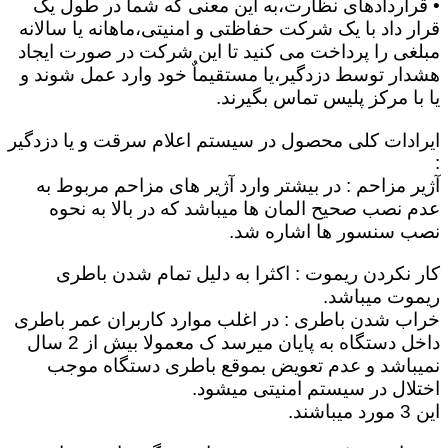
• قراردادهای نظارت،به این معنی که شما در طول یک
قرار داد با یک شرکت حفاظتی و امنیتی،ماهانه یا سالانه
مبلغی را پرداخت می کنید تا این شرکت در صورت ایجاد
هشدار توسط دزدگیر،یا مستقیماٌ خود وارد عمل شوند و
یا با مرکز پلیس تماس بگیرند.
ایرادات کلی محصول در سیستم اعلام سرقت و یا دزدگیر
:
آژیر مزاحم : در بیشتر وارد آژیر های مزاحم مربوط به
عدم نصب صحیح المان ها میباشد که در بالا به نحوه
نصب سنسور ها اشاره شد.
کار نکردن ریموت : اکثرا به دلیل تمام شدن باطری
ریموت میباشد.
خراب شدن باطری : در اغلب موارد کاربران عمر باطری
داخل دستگاه به پایان میرسد ک معمولا بیش از 2 سال
نمیباشد و عدم تعویض بموقع باطری دستگاه موجب
اختلال در سیستم امنیتی میشود.
این 3 مورد میباشند.