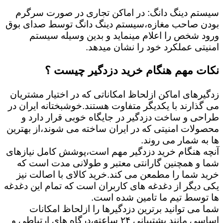
سیستم دینگ دانگ: در اماکن تجاری در صورت سرگرم
بودن صاحب مغازه،سیستم دینگ دانگ توسط صدای بوق
ورود شخص را اعلام مینماید و بدین وسیله سیستم
امنیتی عملکرد خود را نشان میدهد.
نکات مهم هنگام خرید دزدگیر چیست ؟
زدگیرهای اماکن ازلحاظ امکاناتی که در اختیار مشتریان
می گذارند با یکدیگر متفاوت هستند.خوشبختانه ایران در
طراحی و ساخت دزدگیر در جایگاه خوبی قرار دارد و
محصولات امنیتی که در ایران ساخته می شوند،از بهترین
ها به شمار می روند.
آنچه هنگام خرید دزدگیر مهم است،پوشش کامل نیازهای
شما و همچنین گارانتی معتبر و طولانی مدت است که
خرید شما را مطمعن می کند.خرید کالای با اصالت نیز
یکی دیگر از دغدغه های کاربران است که تمام این دغدغه
ها توسط تیم ما تامین شده است.
شما می توانید برترین دزدگیرها را ازلحاظ امکانات
اساسی مانند پشتیبانی ۲۴ ساعته،درگاه های ارتباطی و