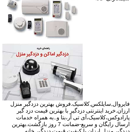
فایروال,سایلکس,کلاسیک.فروش بهترین دزدگیر منزل
ارزان.خرید اینترنتی دزدگیر با بهترین قیمت دزد گیر
پارادوکس،کلاسیک،آی تی آر،بتا و..به همراه خدمات
ارسال رایگان و سریع-ضمانت 7 روز بازگشت.بهترین
دزدگیر منزل ارزان با کیفیت.قیمت دزدگیر خانه