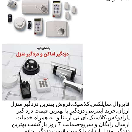
فایروال,سایلکس,کلاسیک.فروش بهترین دزدگیر منزل
ارزان.خرید اینترنتی دزدگیر با بهترین قیمت دزد گیر
پارادوکس،کلاسیک،آی تی آر،بتا و..به همراه خدمات
ارسال رایگان و سریع-ضمانت 7 روز بازگشت.بهترین
دزدگیر منزل ارزان با کیفیت.قیمت دزدگیر خانه