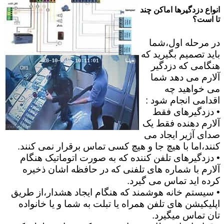
انواع دزدگیرها اماکن چند
تا است؟
در مرحله اول،شما
باید تصمیم بگیرید که
هنگامی که دزدگیر
آلارم می دهد شما
می خواهید چه
اقدامی انجام شود :
• دزدگیرهای فقط
آلارم دهنده فقط یک
صدای آژیر ایجاد می
کنند،اما با هیچ جا و هیچ کسی تماس برقرار نمی کنند.
• دزدگیرهای تلفن کننده که به صورت اتوماتیک هنگام
آلارم با شماره های تلفنی که در حافظه اشان ذخیره
کرده اید تماس می گیرد.
• سیستم خانه هوشمند که هنگام ایجاد هشدار،از طریق
اپلیکیشن های تلفن همراه یا تبلت به شما و یا خانواده
تان تماس میگیرد.