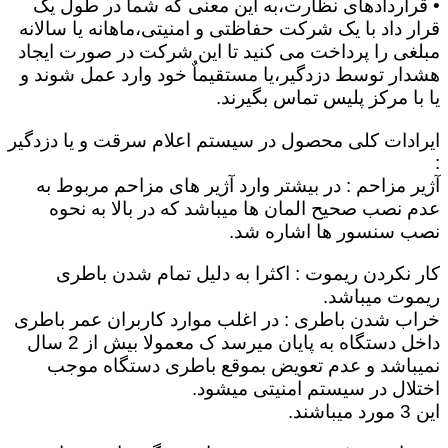
• قراردادهای نظارت،به این معنی که شما در طول یک
قرار داد با یک شرکت حفاظتی و امنیتی،ماهانه یا سالانه
مبلغی را پرداخت می کنید تا این شرکت در صورت ایجاد
هشدار توسط دزدگیر،یا مستقیماٌ خود وارد عمل شوند و
یا با مرکز پلیس تماس بگیرند.
ایرادات کلی محصول در سیستم اعلام سرقت و یا دزدگیر
:
آژیر مزاحم : در بیشتر وارد آژیر های مزاحم مربوط به
عدم نصب صحیح المان ها میباشد که در بالا به نحوه
نصب سنسور ها اشاره شد.
کار نکردن ریموت : اکثرا به دلیل تمام شدن باطری
ریموت میباشد.
خراب شدن باطری : در اغلب موارد کاربران عمر باطری
داخل دستگاه به پایان میرسد ک معمولا بیش از 2 سال
نمیباشد و عدم تعویض بموقع باطری دستگاه موجب
اختلال در سیستم امنیتی میشود.
این 3 مورد میباشند.