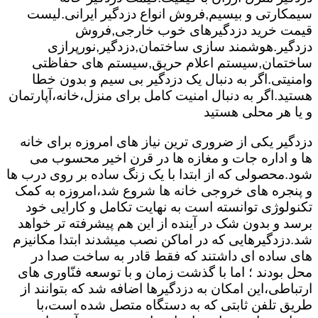
سیمکارتی و بیسیم,فروش انواع دزدگیر ایرانی.لیست
قیمت خرید دزدگیرهای خوب خارجی,فروش
دزدگیر.هوشمند سازی ساختمان,دزدگیر,نورپرازی
ساختمان,سیستم اعلام حریق,سیستم های حفاظتی
وامنیتی.اگر به دنبال یک دزدگیر بی سیم و بدون خطا
هستید.اگر به دنبال امنیت کامل برای منزل،خانه،آپارتمان
و یا هر محلی هستید
دزدگیر یکی از ضروری ترین نیاز های امروزه برای خانه
ها و اداره جات و مغازه ها در قرن اخیر محسوب می
شود.محصولی که از ابتدا با یک زنگ ساده بر روی درب ها
و پنجره های خروجی خانه ها شروع شد،امروزه به کمک
تکنولوژی توانسته است به نهایت تکامل و کارایی خود
برسد و بدون شک در آینده از این هم پیشرفته تر خواهد
شد.دزدگیرهایی که در اماکن نصب میشدند ابتدا مکانیزم
های ساده ای داشتند که فقط قادر به ساخت صدا در
محل بودند ؛ اما با گذشت زمان و با توسعه فنّاوری های
ارتباطی،این امکان به دزدگیرها اضافه شد که بتوانند از
طریق تلفن ثابتی که به دستگاه متصل شده است،با