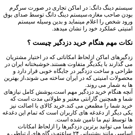
سیستم دینگ دانگ: در اماکن تجاری در صورت سرگرم
بودن صاحب مغازه،سیستم دینگ دانگ توسط صدای بوق
ورود شخص را اعلام مینماید و بدین وسیله سیستم
امنیتی عملکرد خود را نشان میدهد.
نکات مهم هنگام خرید دزدگیر چیست ؟
زدگیرهای اماکن ازلحاظ امکاناتی که در اختیار مشتریان
می گذارند با یکدیگر متفاوت هستند.خوشبختانه ایران در
طراحی و ساخت دزدگیر در جایگاه خوبی قرار دارد و
محصولات امنیتی که در ایران ساخته می شوند،از بهترین
ها به شمار می روند.
آنچه هنگام خرید دزدگیر مهم است،پوشش کامل نیازهای
شما و همچنین گارانتی معتبر و طولانی مدت است که
خرید شما را مطمعن می کند.خرید کالای با اصالت نیز
یکی دیگر از دغدغه های کاربران است که تمام این دغدغه
ها توسط تیم ما تامین شده است.
شما می توانید برترین دزدگیرها را ازلحاظ امکانات
اساسی مانند پشتیبانی ۲۴ ساعته،درگاه های ارتباطی و