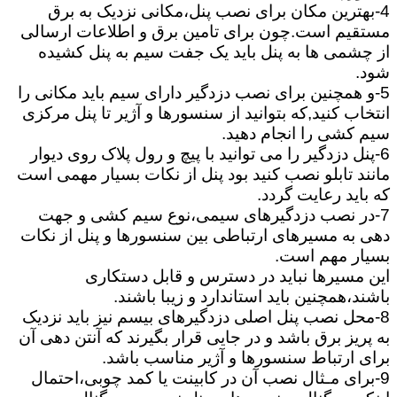
4-بهترین مکان برای نصب پنل،مکانی نزدیک به برق
مستقیم است.چون برای تامین برق و اطلاعات ارسالی
از چشمی ها به پنل باید یک جفت سیم به پنل کشیده
شود.
5-و همچنین برای نصب دزدگیر دارای سیم باید مکانی را
انتخاب کنید,که بتوانید از سنسورها و آژیر تا پنل مرکزی
سیم کشی را انجام دهید.
6-پنل دزدگیر را می توانید با پیچ و رول پلاک روی دیوار
مانند تابلو نصب کنید بود پنل از نکات بسیار مهمی است
که باید رعایت گردد.
7-در نصب دزدگیرهای سیمی،نوع سیم کشی و جهت
دهی به مسیرهای ارتباطی بین سنسورها و پنل از نکات
بسیار مهم است.
این مسیرها نباید در دسترس و قابل دستکاری
باشند،همچنین باید استاندارد و زیبا باشند.
8-محل نصب پنل اصلی دزدگیرهای بیسم نیز باید نزدیک
به پریز برق باشد و در جایی قرار بگیرند که آنتن دهی آن
برای ارتباط سنسورها و آژیر مناسب باشد.
9-برای مـثال نصب آن در کابینت یا کمد چوبی،احتمال