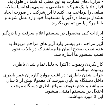
• قراردادهای نظارت،به این معنی که شما در طول یک
قرار داد با یک شرکت حفاظتی و امنیتی،ماهانه یا سالانه
مبلغی را پرداخت می کنید تا این شرکت در صورت ایجاد
هشدار توسط دزدگیر،یا مستقیماٌ خود وارد عمل شوند و
یا با مرکز پلیس تماس بگیرند.
ایرادات کلی محصول در سیستم اعلام سرقت و یا دزدگیر
:
آژیر مزاحم : در بیشتر وارد آژیر های مزاحم مربوط به
عدم نصب صحیح المان ها میباشد که در بالا به نحوه
نصب سنسور ها اشاره شد.
کار نکردن ریموت : اکثرا به دلیل تمام شدن باطری
ریموت میباشد.
خراب شدن باطری : در اغلب موارد کاربران عمر باطری
داخل دستگاه به پایان میرسد ک معمولا بیش از 2 سال
نمیباشد و عدم تعویض بموقع باطری دستگاه موجب
اختلال در سیستم امنیتی میشود.
این 3 مورد میباشند.