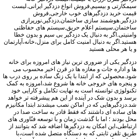
سیمکارتی و بیسیم,فروش انواع دزدگیر ایرانی.لیست
قیمت خرید دزدگیرهای خوب خارجی,فروش
دزدگیر.هوشمند سازی ساختمان,دزدگیر,نورپرازی
ساختمان,سیستم اعلام حریق,سیستم های حفاظتی
وامنیتی.اگر به دنبال یک دزدگیر بی سیم و بدون خطا
هستید.اگر به دنبال امنیت کامل برای منزل،خانه،آپارتمان
و یا هر محلی هستید
دزدگیر یکی از ضروری ترین نیاز های امروزه برای خانه
ها و اداره جات و مغازه ها در قرن اخیر محسوب می
شود.محصولی که از ابتدا با یک زنگ ساده بر روی درب ها
و پنجره های خروجی خانه ها شروع شد،امروزه به کمک
تکنولوژی توانسته است به نهایت تکامل و کارایی خود
برسد و بدون شک در آینده از این هم پیشرفته تر خواهد
شد.دزدگیرهایی که در اماکن نصب میشدند ابتدا مکانیزم
های ساده ای داشتند که فقط قادر به ساخت صدا در
محل بودند ؛ اما با گذشت زمان و با توسعه فنّاوری های
ارتباطی،این امکان به دزدگیرها اضافه شد که بتوانند از
طریق تلفن ثابتی که به دستگاه متصل شده است،با