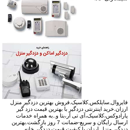
فایروال,سایلکس,کلاسیک.فروش بهترین دزدگیر منزل
ارزان.خرید اینترنتی دزدگیر با بهترین قیمت دزد گیر
پارادوکس،کلاسیک،آی تی آر،بتا و..به همراه خدمات
ارسال رایگان و سریع-ضمانت 7 روز بازگشت.بهترین
دزدگیر منزل ارزان با کیفیت.قیمت دزدگیر خانه