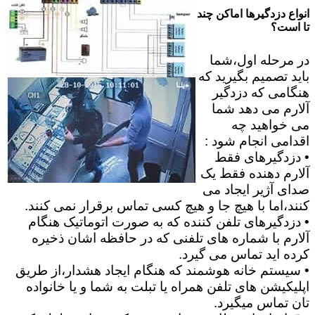
انواع دزدگیرها اماکن چند
تا است؟
در مرحله اول،شما
باید تصمیم بگیرید که
هنگامی که دزدگیر
آلارم می دهد شما
می خواهید چه
اقدامی انجام شود :
• دزدگیرهای فقط
آلارم دهنده فقط یک
صدای آژیر ایجاد می
کنند،اما با هیچ جا و هیچ کسی تماس برقرار نمی کنند.
• دزدگیرهای تلفن کننده که به صورت اتوماتیک هنگام
آلارم با شماره های تلفنی که در حافظه اشان ذخیره
کرده اید تماس می گیرد.
• سیستم خانه هوشمند که هنگام ایجاد هشدار،از طریق
اپلیکیشن های تلفن همراه یا تبلت به شما و یا خانواده
تان تماس میگیرد.