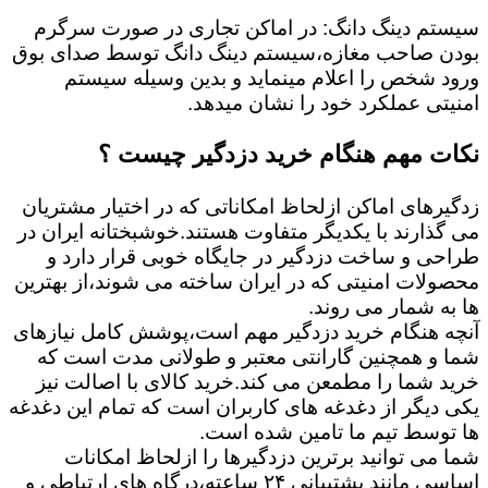
سیستم دینگ دانگ: در اماکن تجاری در صورت سرگرم
بودن صاحب مغازه،سیستم دینگ دانگ توسط صدای بوق
ورود شخص را اعلام مینماید و بدین وسیله سیستم
امنیتی عملکرد خود را نشان میدهد.
نکات مهم هنگام خرید دزدگیر چیست ؟
زدگیرهای اماکن ازلحاظ امکاناتی که در اختیار مشتریان
می گذارند با یکدیگر متفاوت هستند.خوشبختانه ایران در
طراحی و ساخت دزدگیر در جایگاه خوبی قرار دارد و
محصولات امنیتی که در ایران ساخته می شوند،از بهترین
ها به شمار می روند.
آنچه هنگام خرید دزدگیر مهم است،پوشش کامل نیازهای
شما و همچنین گارانتی معتبر و طولانی مدت است که
خرید شما را مطمعن می کند.خرید کالای با اصالت نیز
یکی دیگر از دغدغه های کاربران است که تمام این دغدغه
ها توسط تیم ما تامین شده است.
شما می توانید برترین دزدگیرها را ازلحاظ امکانات
اساسی مانند پشتیبانی ۲۴ ساعته،درگاه های ارتباطی و