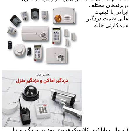
دربرندهای مختلف
ایرانی با کیفیت
عالی.قیمت دزدگیر
سیمکارتی خانه
فایروال,سایلکس,کلاسیک.فروش بهترین دزدگیر منزل