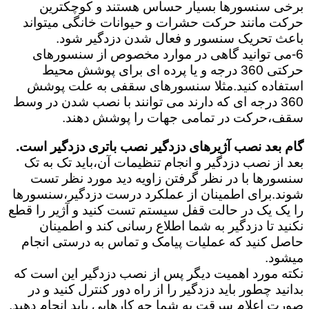
برخی سنسورها بسیار حساس هستند و کوچکترین
حرکت مانند حرکت حشرات و حیوانات خانگی میتواند
باعث تحریک سنسور و فعال شدن دزدگیر شود.
6-می توانید گاهی در موارد مخصوص از سنسورهای
حرکتی 360 درجه و یا پرده ای برای پوشش محیط
استفاده کنید.مثلا سنسورهای سقفی به علت پوشش
360 درجه ای که دارند می توانند با نصب شدن در وسط
سقف،حرکت در تمامی جهات را پوشش دهند.
گام بعد نصب آژیرهای دزدگیر نصب باتری دزدگیر است.
بعد از نصب دزدگیر و انجام تنظیمات آن،باید تک به تک
سنسورها با در نظر گرفتن زاویه دید مورد نظر تست
شوند.برای اطمینان از عملکرد درست دزدگیر،سنسورها
را یک یک در حالت قفل سیستم تست کنید و آژیر را قطع
نکنید تا دزدگیر به شما اطلاع رسانی کند و اطمینان
حاصل کنید که عملیات پیامک و تماس به درستی انجام
میشود.
نکته مورد اهمیت دیگر پس از نصب دزدگیر این است که
بدانید چطور باید دزدگیر را از راه دور کنترل کنید و در
صورت اعلام سرقت به شما چه کارهایی باید انجام دهید.