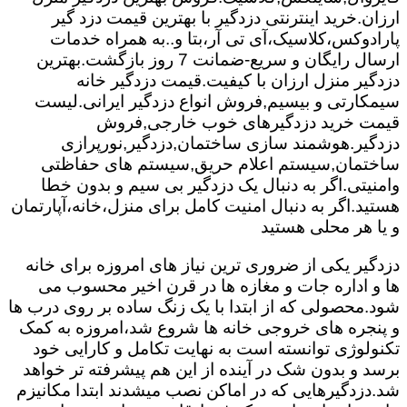
ارزان.خرید اینترنتی دزدگیر با بهترین قیمت دزد گیر
پارادوکس،کلاسیک،آی تی آر،بتا و..به همراه خدمات
ارسال رایگان و سریع-ضمانت 7 روز بازگشت.بهترین
دزدگیر منزل ارزان با کیفیت.قیمت دزدگیر خانه
سیمکارتی و بیسیم,فروش انواع دزدگیر ایرانی.لیست
قیمت خرید دزدگیرهای خوب خارجی,فروش
دزدگیر.هوشمند سازی ساختمان,دزدگیر,نورپرازی
ساختمان,سیستم اعلام حریق,سیستم های حفاظتی
وامنیتی.اگر به دنبال یک دزدگیر بی سیم و بدون خطا
هستید.اگر به دنبال امنیت کامل برای منزل،خانه،آپارتمان
و یا هر محلی هستید
دزدگیر یکی از ضروری ترین نیاز های امروزه برای خانه
ها و اداره جات و مغازه ها در قرن اخیر محسوب می
شود.محصولی که از ابتدا با یک زنگ ساده بر روی درب ها
و پنجره های خروجی خانه ها شروع شد،امروزه به کمک
تکنولوژی توانسته است به نهایت تکامل و کارایی خود
برسد و بدون شک در آینده از این هم پیشرفته تر خواهد
شد.دزدگیرهایی که در اماکن نصب میشدند ابتدا مکانیزم