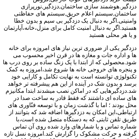
دزدگیر.هوشمند سازی ساختمان,دزدگیر,نورپرازی
ساختمان,سیستم اعلام حریق,سیستم های حفاظتی
وامنیتی.اگر به دنبال یک دزدگیر بی سیم و بدون خطا
هستید.اگر به دنبال امنیت کامل برای منزل،خانه،آپارتمان
و یا هر محلی هستید
دزدگیر یکی از ضروری ترین نیاز های امروزه برای خانه
ها و اداره جات و مغازه ها در قرن اخیر محسوب می
شود.محصولی که از ابتدا با یک زنگ ساده بر روی درب ها
و پنجره های خروجی خانه ها شروع شد،امروزه به کمک
تکنولوژی توانسته است به نهایت تکامل و کارایی خود
برسد و بدون شک در آینده از این هم پیشرفته تر خواهد
شد.دزدگیرهایی که در اماکن نصب میشدند ابتدا مکانیزم
های ساده ای داشتند که فقط قادر به ساخت صدا در
محل بودند ؛ اما با گذشت زمان و با توسعه فنّاوری های
ارتباطی،این امکان به دزدگیرها اضافه شد که بتوانند از
طریق تلفن ثابتی که به دستگاه متصل شده است،با
شماره تماس و یا شمارهای وارد شده روی آن تماس
گرفته و حرکت مشکوک را گزارش کند.امروزه نسل تازه