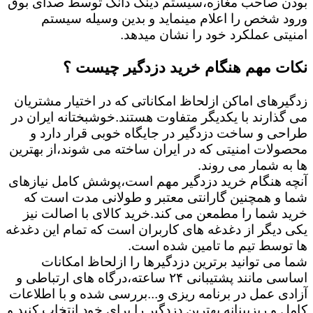
بودن صاحب مغازه،سیستم دینگ دانگ توسط صدای بوق
ورود شخص را اعلام مینماید و بدین وسیله سیستم
امنیتی عملکرد خود را نشان میدهد.
نکات مهم هنگام خرید دزدگیر چیست ؟
زدگیرهای اماکن ازلحاظ امکاناتی که در اختیار مشتریان
می گذارند با یکدیگر متفاوت هستند.خوشبختانه ایران در
طراحی و ساخت دزدگیر در جایگاه خوبی قرار دارد و
محصولات امنیتی که در ایران ساخته می شوند،از بهترین
ها به شمار می روند.
آنچه هنگام خرید دزدگیر مهم است،پوشش کامل نیازهای
شما و همچنین گارانتی معتبر و طولانی مدت است که
خرید شما را مطمعن می کند.خرید کالای با اصالت نیز
یکی دیگر از دغدغه های کاربران است که تمام این دغدغه
ها توسط تیم ما تامین شده است.
شما می توانید برترین دزدگیرها را ازلحاظ امکانات
اساسی مانند پشتیبانی ۲۴ ساعته،درگاه های ارتباطی و
آزادی عمل در برنامه ریزی و...بررسی شده و با اطلاعات
کامل و ریزبینانه بهترین دزدگیر را برای خود انتخاب کنید و