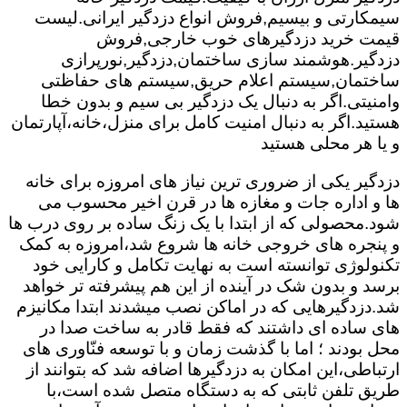
سیمکارتی و بیسیم,فروش انواع دزدگیر ایرانی.لیست
قیمت خرید دزدگیرهای خوب خارجی,فروش
دزدگیر.هوشمند سازی ساختمان,دزدگیر,نورپرازی
ساختمان,سیستم اعلام حریق,سیستم های حفاظتی
وامنیتی.اگر به دنبال یک دزدگیر بی سیم و بدون خطا
هستید.اگر به دنبال امنیت کامل برای منزل،خانه،آپارتمان
و یا هر محلی هستید
دزدگیر یکی از ضروری ترین نیاز های امروزه برای خانه
ها و اداره جات و مغازه ها در قرن اخیر محسوب می
شود.محصولی که از ابتدا با یک زنگ ساده بر روی درب ها
و پنجره های خروجی خانه ها شروع شد،امروزه به کمک
تکنولوژی توانسته است به نهایت تکامل و کارایی خود
برسد و بدون شک در آینده از این هم پیشرفته تر خواهد
شد.دزدگیرهایی که در اماکن نصب میشدند ابتدا مکانیزم
های ساده ای داشتند که فقط قادر به ساخت صدا در
محل بودند ؛ اما با گذشت زمان و با توسعه فنّاوری های
ارتباطی،این امکان به دزدگیرها اضافه شد که بتوانند از
طریق تلفن ثابتی که به دستگاه متصل شده است،با