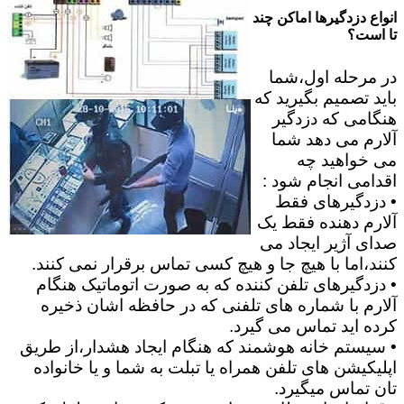
انواع دزدگیرها اماکن چند
تا است؟
در مرحله اول،شما
باید تصمیم بگیرید که
هنگامی که دزدگیر
آلارم می دهد شما
می خواهید چه
اقدامی انجام شود :
• دزدگیرهای فقط
آلارم دهنده فقط یک
صدای آژیر ایجاد می
کنند،اما با هیچ جا و هیچ کسی تماس برقرار نمی کنند.
• دزدگیرهای تلفن کننده که به صورت اتوماتیک هنگام
آلارم با شماره های تلفنی که در حافظه اشان ذخیره
کرده اید تماس می گیرد.
• سیستم خانه هوشمند که هنگام ایجاد هشدار،از طریق
اپلیکیشن های تلفن همراه یا تبلت به شما و یا خانواده
تان تماس میگیرد.