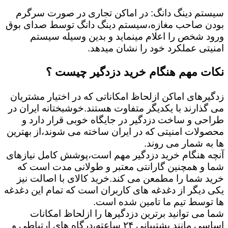
سیستم دینگ دانگ: در اماکن تجاری در صورت سرگرم
بودن صاحب مغازه،سیستم دینگ دانگ توسط صدای بوق
ورود شخص را اعلام مینماید و بدین وسیله سیستم
امنیتی عملکرد خود را نشان میدهد.
نکات مهم هنگام خرید دزدگیر چیست ؟
زدگیرهای اماکن ازلحاظ امکاناتی که در اختیار مشتریان
می گذارند با یکدیگر متفاوت هستند.خوشبختانه ایران در
طراحی و ساخت دزدگیر در جایگاه خوبی قرار دارد و
محصولات امنیتی که در ایران ساخته می شوند،از بهترین
ها به شمار می روند.
آنچه هنگام خرید دزدگیر مهم است،پوشش کامل نیازهای
شما و همچنین گارانتی معتبر و طولانی مدت است که
خرید شما را مطمعن می کند.خرید کالای با اصالت نیز
یکی دیگر از دغدغه های کاربران است که تمام این دغدغه
ها توسط تیم ما تامین شده است.
شما می توانید برترین دزدگیرها را ازلحاظ امکانات
اساسی مانند پشتیبانی ۲۴ ساعته،درگاه های ارتباطی و