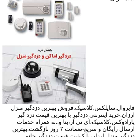
فایروال,سایلکس,کلاسیک.فروش بهترین دزدگیر منزل
ارزان.خرید اینترنتی دزدگیر با بهترین قیمت دزد گیر
پارادوکس،کلاسیک،آی تی آر،بتا و..به همراه خدمات
ارسال رایگان و سریع-ضمانت 7 روز بازگشت.بهترین
دزدگیر منزل ارزان با کیفیت.قیمت دزدگیر خانه