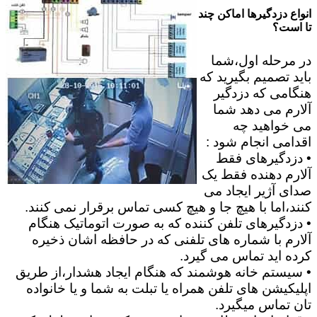
انواع دزدگیرها اماکن چند
تا است؟
در مرحله اول،شما
باید تصمیم بگیرید که
هنگامی که دزدگیر
آلارم می دهد شما
می خواهید چه
اقدامی انجام شود :
• دزدگیرهای فقط
آلارم دهنده فقط یک
صدای آژیر ایجاد می
کنند،اما با هیچ جا و هیچ کسی تماس برقرار نمی کنند.
• دزدگیرهای تلفن کننده که به صورت اتوماتیک هنگام
آلارم با شماره های تلفنی که در حافظه اشان ذخیره
کرده اید تماس می گیرد.
• سیستم خانه هوشمند که هنگام ایجاد هشدار،از طریق
اپلیکیشن های تلفن همراه یا تبلت به شما و یا خانواده
تان تماس میگیرد.