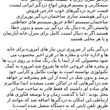
سیمکارتی و بیسیم,فروش انواع دزدگیر ایرانی.لیست
قیمت خرید دزدگیرهای خوب خارجی,فروش
دزدگیر.هوشمند سازی ساختمان,دزدگیر,نورپرازی
ساختمان,سیستم اعلام حریق,سیستم های حفاظتی
وامنیتی.اگر به دنبال یک دزدگیر بی سیم و بدون خطا
هستید.اگر به دنبال امنیت کامل برای منزل،خانه،آپارتمان
و یا هر محلی هستید
دزدگیر یکی از ضروری ترین نیاز های امروزه برای خانه
ها و اداره جات و مغازه ها در قرن اخیر محسوب می
شود.محصولی که از ابتدا با یک زنگ ساده بر روی درب ها
و پنجره های خروجی خانه ها شروع شد،امروزه به کمک
تکنولوژی توانسته است به نهایت تکامل و کارایی خود
برسد و بدون شک در آینده از این هم پیشرفته تر خواهد
شد.دزدگیرهایی که در اماکن نصب میشدند ابتدا مکانیزم
های ساده ای داشتند که فقط قادر به ساخت صدا در
محل بودند ؛ اما با گذشت زمان و با توسعه فنّاوری های
ارتباطی،این امکان به دزدگیرها اضافه شد که بتوانند از
طریق تلفن ثابتی که به دستگاه متصل شده است،با