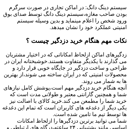
سیستم دینگ دانگ: در اماکن تجاری در صورت سرگرم
بودن صاحب مغازه،سیستم دینگ دانگ توسط صدای بوق
ورود شخص را اعلام مینماید و بدین وسیله سیستم
امنیتی عملکرد خود را نشان میدهد.
نکات مهم هنگام خرید دزدگیر چیست ؟
زدگیرهای اماکن ازلحاظ امکاناتی که در اختیار مشتریان
می گذارند با یکدیگر متفاوت هستند.خوشبختانه ایران در
طراحی و ساخت دزدگیر در جایگاه خوبی قرار دارد و
محصولات امنیتی که در ایران ساخته می شوند،از بهترین
ها به شمار می روند.
آنچه هنگام خرید دزدگیر مهم است،پوشش کامل نیازهای
شما و همچنین گارانتی معتبر و طولانی مدت است که
خرید شما را مطمعن می کند.خرید کالای با اصالت نیز
یکی دیگر از دغدغه های کاربران است که تمام این دغدغه
ها توسط تیم ما تامین شده است.
شما می توانید برترین دزدگیرها را ازلحاظ امکانات
اساسی مانند پشتیبانی ۲۴ ساعته،درگاه های ارتباطی و