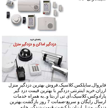
فایروال,سایلکس,کلاسیک.فروش بهترین دزدگیر منزل
ارزان.خرید اینترنتی دزدگیر با بهترین قیمت دزد گیر
پارادوکس،کلاسیک،آی تی آر،بتا و..به همراه خدمات
ارسال رایگان و سریع-ضمانت 7 روز بازگشت.بهترین
دزدگیر منزل ارزان با کیفیت.قیمت دزدگیر خانه