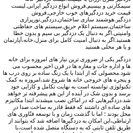
سیمکارتی و بیسیم,فروش انواع دزدگیر ایرانی.لیست
قیمت خرید دزدگیرهای خوب خارجی,فروش
دزدگیر.هوشمند سازی ساختمان,دزدگیر,نورپرازی
ساختمان,سیستم اعلام حریق,سیستم های حفاظتی
وامنیتی.اگر به دنبال یک دزدگیر بی سیم و بدون خطا
هستید.اگر به دنبال امنیت کامل برای منزل،خانه،آپارتمان
و یا هر محلی هستید
دزدگیر یکی از ضروری ترین نیاز های امروزه برای خانه
ها و اداره جات و مغازه ها در قرن اخیر محسوب می
شود.محصولی که از ابتدا با یک زنگ ساده بر روی درب ها
و پنجره های خروجی خانه ها شروع شد،امروزه به کمک
تکنولوژی توانسته است به نهایت تکامل و کارایی خود
برسد و بدون شک در آینده از این هم پیشرفته تر خواهد
شد.دزدگیرهایی که در اماکن نصب میشدند ابتدا مکانیزم
های ساده ای داشتند که فقط قادر به ساخت صدا در
محل بودند ؛ اما با گذشت زمان و با توسعه فنّاوری های
ارتباطی،این امکان به دزدگیرها اضافه شد که بتوانند از
طریق تلفن ثابتی که به دستگاه متصل شده است،با