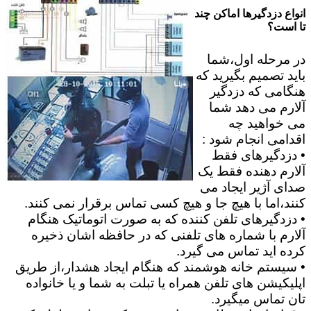
انواع دزدگیرها اماکن چند
تا است؟
در مرحله اول،شما
باید تصمیم بگیرید که
هنگامی که دزدگیر
آلارم می دهد شما
می خواهید چه
اقدامی انجام شود :
• دزدگیرهای فقط
آلارم دهنده فقط یک
صدای آژیر ایجاد می
کنند،اما با هیچ جا و هیچ کسی تماس برقرار نمی کنند.
• دزدگیرهای تلفن کننده که به صورت اتوماتیک هنگام
آلارم با شماره های تلفنی که در حافظه اشان ذخیره
کرده اید تماس می گیرد.
• سیستم خانه هوشمند که هنگام ایجاد هشدار،از طریق
اپلیکیشن های تلفن همراه یا تبلت به شما و یا خانواده
تان تماس میگیرد.