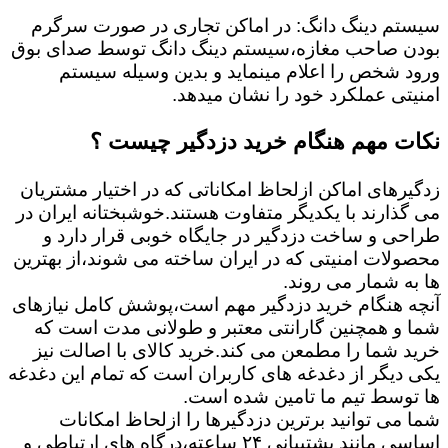
سیستم دینگ دانگ: در اماکن تجاری در صورت سرگرم
بودن صاحب مغازه،سیستم دینگ دانگ توسط صدای بوق
ورود شخص را اعلام مینماید و بدین وسیله سیستم
امنیتی عملکرد خود را نشان میدهد.
نکات مهم هنگام خرید دزدگیر چیست ؟
زدگیرهای اماکن ازلحاظ امکاناتی که در اختیار مشتریان
می گذارند با یکدیگر متفاوت هستند.خوشبختانه ایران در
طراحی و ساخت دزدگیر در جایگاه خوبی قرار دارد و
محصولات امنیتی که در ایران ساخته می شوند،از بهترین
ها به شمار می روند.
آنچه هنگام خرید دزدگیر مهم است،پوشش کامل نیازهای
شما و همچنین گارانتی معتبر و طولانی مدت است که
خرید شما را مطمعن می کند.خرید کالای با اصالت نیز
یکی دیگر از دغدغه های کاربران است که تمام این دغدغه
ها توسط تیم ما تامین شده است.
شما می توانید برترین دزدگیرها را ازلحاظ امکانات
اساسی مانند پشتیبانی ۲۴ ساعته،درگاه های ارتباطی و