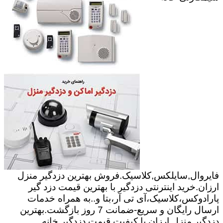
فایروال,سایلکس,کلاسیک.فروش بهترین دزدگیر منزل
ارزان.خرید اینترنتی دزدگیر با بهترین قیمت دزد گیر
پارادوکس،کلاسیک،آی تی آر،بتا و..به همراه خدمات
ارسال رایگان و سریع-ضمانت 7 روز بازگشت.بهترین
دزدگیر منزل ارزان با کیفیت.قیمت دزدگیر خانه