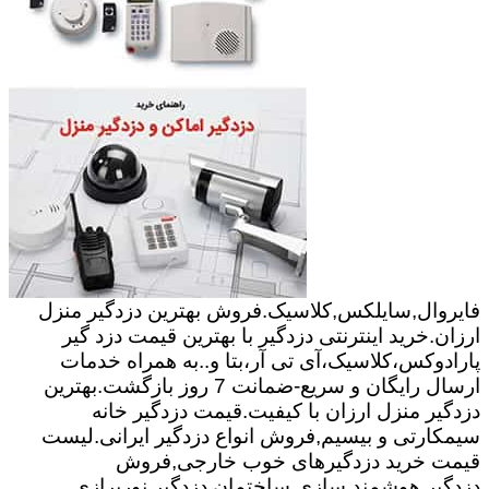
فایروال,سایلکس,کلاسیک.فروش بهترین دزدگیر منزل
ارزان.خرید اینترنتی دزدگیر با بهترین قیمت دزد گیر
پارادوکس،کلاسیک،آی تی آر،بتا و..به همراه خدمات
ارسال رایگان و سریع-ضمانت 7 روز بازگشت.بهترین
دزدگیر منزل ارزان با کیفیت.قیمت دزدگیر خانه
سیمکارتی و بیسیم,فروش انواع دزدگیر ایرانی.لیست
قیمت خرید دزدگیرهای خوب خارجی,فروش
دزدگیر.هوشمند سازی ساختمان,دزدگیر,نورپرازی