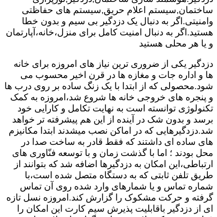
ساختمان,سیستم اعلام حریق,سیستم های حفاظتی
وامنیتی.اگر به دنبال یک دزدگیر بی سیم و بدون خطا
هستید.اگر به دنبال امنیت کامل برای منزل،خانه،آپارتمان
و یا هر محلی هستید
دزدگیر یکی از ضروری ترین نیاز های امروزه برای خانه
ها و اداره جات و مغازه ها در قرن اخیر محسوب می
شود.محصولی که از ابتدا با یک زنگ ساده بر روی درب ها
و پنجره های خروجی خانه ها شروع شد،امروزه به کمک
تکنولوژی توانسته است به نهایت تکامل و کارایی خود
برسد و بدون شک در آینده از این هم پیشرفته تر خواهد
شد.دزدگیرهایی که در اماکن نصب میشدند ابتدا مکانیزم
های ساده ای داشتند که فقط قادر به ساخت صدا در
محل بودند ؛ اما با گذشت زمان و با توسعه فنّاوری های
ارتباطی،این امکان به دزدگیرها اضافه شد که بتوانند از
طریق تلفن ثابتی که به دستگاه متصل شده است،با
شماره تماس و یا شمارهای وارد شده روی آن تماس
گرفته و حرکت مشکوک را گزارش کند.امروزه نسل تازه
ای از دزدگیر باقابلیت پذیرش سیم کارت این امکان را