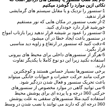
نکاتی ازین موارد را گوشزد میکنیم
1-سنسور را نزدیک و یا مقابل سیستم های گرمایشی
قرار ندهید.
2-از نصب سنسور در مکان هایی که نور مستقیم
خورشید قرار دارد خودداری کنید.
3-سنسور را عمود بر شیشه قرار ندهید زیرا بازتاب امواج
در سنسور باعث ایجاد خطا در آن میشود.
4-دقت کنید که سنسور در ارتفاع و زاویه دید مناسبی
قرار بگیرد.
5-هرگز از سنسورهای داخلی برای محیط های بیرونی
استفاده نکنید زیرا این دو نوع کاملا با یکدیگر تفاوت
دارند.
برخی سنسورها بسیار حساس هستند و کوچکترین
حرکت مانند حرکت حشرات و حیوانات خانگی میتواند
باعث تحریک سنسور و فعال شدن دزدگیر شود.
6-می توانید گاهی در موارد مخصوص از سنسورهای
حرکتی 360 درجه و یا پرده ای برای پوشش محیط
استفاده کنید.مثلا سنسورهای سقفی به علت پوشش
360 درجه ای که دارند می توانند با نصب شدن در وسط