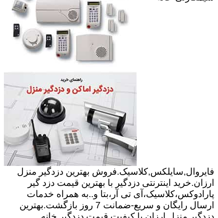
فایروال,سایلکس,کلاسیک.فروش بهترین دزدگیر منزل
ارزان.خرید اینترنتی دزدگیر با بهترین قیمت دزد گیر
پارادوکس،کلاسیک،آی تی آر،بتا و..به همراه خدمات
ارسال رایگان و سریع-ضمانت 7 روز بازگشت.بهترین
دزدگیر منزل ارزان با کیفیت.قیمت دزدگیر خانه