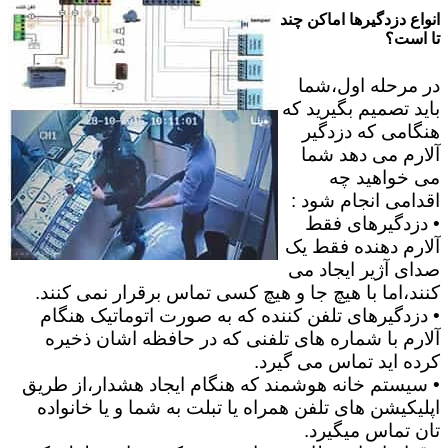
انواع دزدگیرها اماکن چند
تا است؟
در مرحله اول،شما
باید تصمیم بگیرید که
هنگامی که دزدگیر
آلارم می دهد شما
می خواهید چه
اقدامی انجام شود :
• دزدگیرهای فقط
آلارم دهنده فقط یک
صدای آژیر ایجاد می
کنند،اما با هیچ جا و هیچ کسی تماس برقرار نمی کنند.
• دزدگیرهای تلفن کننده که به صورت اتوماتیک هنگام
آلارم با شماره های تلفنی که در حافظه اشان ذخیره
کرده اید تماس می گیرد.
• سیستم خانه هوشمند که هنگام ایجاد هشدار،از طریق
اپلیکیشن های تلفن همراه یا تبلت به شما و یا خانواده
تان تماس میگیرد.