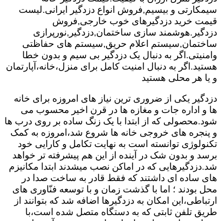
سیمکارتی و بیسیم,فروش انواع دزدگیر ایرانی.لیست
قیمت خرید دزدگیرهای خوب خارجی,فروش
دزدگیر.هوشمند سازی ساختمان,دزدگیر,نورپرازی
ساختمان,سیستم اعلام حریق,سیستم های حفاظتی
وامنیتی.اگر به دنبال یک دزدگیر بی سیم و بدون خطا
هستید.اگر به دنبال امنیت کامل برای منزل،خانه،آپارتمان
و یا هر محلی هستید
دزدگیر یکی از ضروری ترین نیاز های امروزه برای خانه
ها و اداره جات و مغازه ها در قرن اخیر محسوب می
شود.محصولی که از ابتدا با یک زنگ ساده بر روی درب ها
و پنجره های خروجی خانه ها شروع شد،امروزه به کمک
تکنولوژی توانسته است به نهایت تکامل و کارایی خود
برسد و بدون شک در آینده از این هم پیشرفته تر خواهد
شد.دزدگیرهایی که در اماکن نصب میشدند ابتدا مکانیزم
های ساده ای داشتند که فقط قادر به ساخت صدا در
محل بودند ؛ اما با گذشت زمان و با توسعه فنّاوری های
ارتباطی،این امکان به دزدگیرها اضافه شد که بتوانند از
طریق تلفن ثابتی که به دستگاه متصل شده است،با