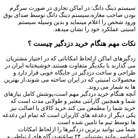
سیستم دینگ دانگ: در اماکن تجاری در صورت سرگرم
بودن صاحب مغازه،سیستم دینگ دانگ توسط صدای بوق
ورود شخص را اعلام مینماید و بدین وسیله سیستم
امنیتی عملکرد خود را نشان میدهد.
نکات مهم هنگام خرید دزدگیر چیست ؟
زدگیرهای اماکن ازلحاظ امکاناتی که در اختیار مشتریان
می گذارند با یکدیگر متفاوت هستند.خوشبختانه ایران در
طراحی و ساخت دزدگیر در جایگاه خوبی قرار دارد و
محصولات امنیتی که در ایران ساخته می شوند،از بهترین
ها به شمار می روند.
آنچه هنگام خرید دزدگیر مهم است،پوشش کامل نیازهای
شما و همچنین گارانتی معتبر و طولانی مدت است که
خرید شما را مطمعن می کند.خرید کالای با اصالت نیز
یکی دیگر از دغدغه های کاربران است که تمام این دغدغه
ها توسط تیم ما تامین شده است.
شما می توانید برترین دزدگیرها را ازلحاظ امکانات
اساسی مانند پشتیبانی ۲۴ ساعته،درگاه های ارتباطی و