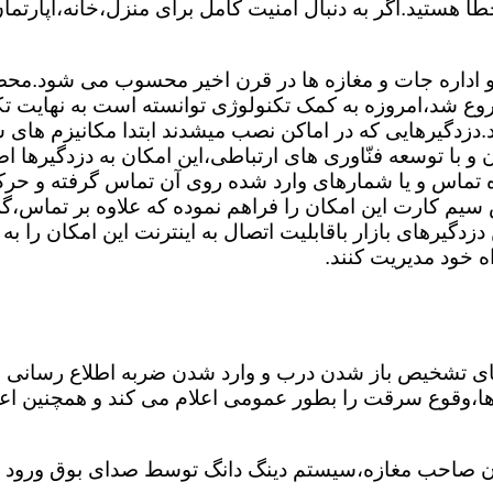
ا هستید.اگر به دنبال امنیت کامل برای منزل،خانه،آپارتمان
 و اداره جات و مغازه ها در قرن اخیر محسوب می شود.محصول
وع شد،امروزه به کمک تکنولوژی توانسته است به نهایت تک
.دزدگیرهایی که در اماکن نصب میشدند ابتدا مکانیزم های س
 با توسعه فنّاوری های ارتباطی،این امکان به دزدگیرها اضا
ه تماس و یا شمارهای وارد شده روی آن تماس گرفته و ح
 سیم کارت این امکان را فراهم نموده که علاوه بر تماس،گز
دگیرهای بازار باقابلیت اتصال به اینترنت این امکان را ب
اه خود مدیریت کنند.
های تشخیص باز شدن درب و وارد شدن ضربه اطلاع رسانی 
غ ها،وقوع سرقت را بطور عمومی اعلام می کند و همچنین ا
 صاحب مغازه،سیستم دینگ دانگ توسط صدای بوق ورود شخ