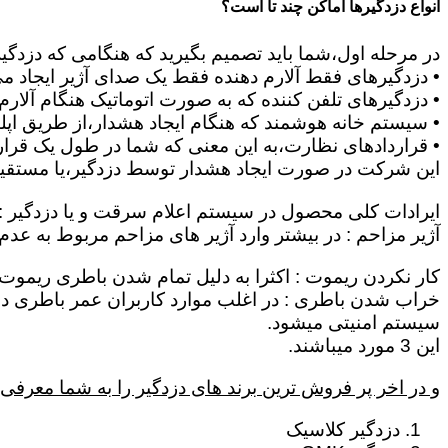
انواع دزدگیرها اماکن چند تا است؟
در مرحله اول،شما باید تصمیم بگیرید که هنگامی که دزدگی
• دزدگیرهای فقط آلارم دهنده فقط یک صدای آژیر ایجاد می 
• دزدگیرهای تلفن کننده که به صورت اتوماتیک هنگام آلار
• سیستم خانه هوشمند که هنگام ایجاد هشدار،از طریق اپلیک
• قراردادهای نظارت،به این معنی که شما در طول یک قرار د
این شرکت در صورت ایجاد هشدار توسط دزدگیر،یا مستقیماٌ
ایرادات کلی محصول در سیستم اعلام سرقت و یا دزدگیر :
آژیر مزاحم : در بیشتر وارد آژیر های مزاحم مربوط به عد
کار نکردن ریموت : اکثرا به دلیل تمام شدن باطری ریموت 
سیستم امنیتی میشود.
این 3 مورد میباشند.
و در اخر پر فروش ترین برند های دزدگیر را به شما معرفی 
دزدگیر کلاسیک