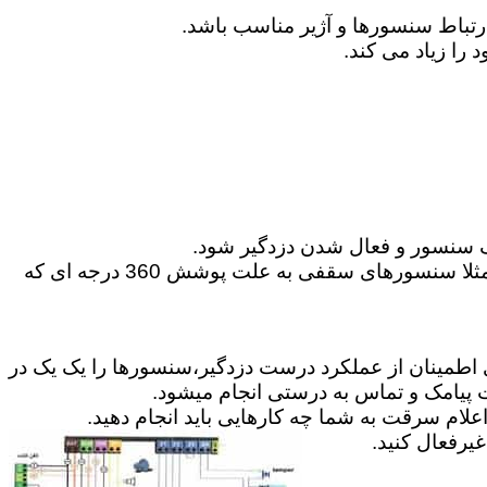
 سنسور و فعال شدن دزدگیر شود.
6-می توانید گاهی در موارد مخصوص از سنسورهای حرکتی 360 درجه و یا پرده ای برای پوشش محیط استفاده کنید.مثلا سنسورهای سقفی به علت پوشش 360 درجه ای که
ای اطمینان از عملکرد درست دزدگیر،سنسورها را یک یک در
ت پیامک و تماس به درستی انجام میشود.
علام سرقت به شما چه کارهایی باید انجام دهید.
رفعال کنید.