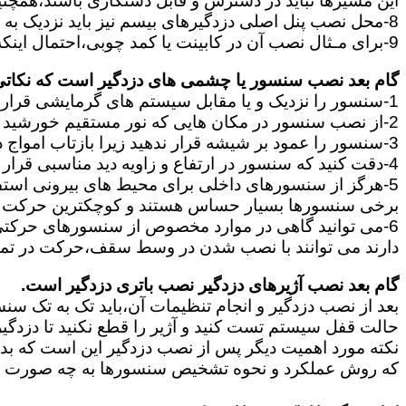
این مسیرها نباید در دسترس و قابل دستکاری باشند،همچنین ب
8-محل نصب پنل اصلی دزدگیرهای بیسم نیز باید نزدیک به پریز برق باشد و در جایی قرار بگیرند که آنتن دهی آن برای ارتباط سنسورها و آژیر مناسب باشد.
9-برای مـثال نصب آن در کابینت یا کمد چوبی،احتمال اینکه سیگنال سنسورها به پنل نرسد و سیگنال بیسیم مختل شود را زیاد می کند.
گام بعد نصب سنسور یا چشمی های دزدگیر است که نکاتی ا
1-سنسور را نزدیک و یا مقابل سیستم های گرمایشی قرار ندهید.
2-از نصب سنسور در مکان هایی که نور مستقیم خورشید قرار دارد خودداری کنید.
3-سنسور را عمود بر شیشه قرار ندهید زیرا بازتاب امواج در سنسور باعث ایجاد خطا در آن میشود.
4-دقت کنید که سنسور در ارتفاع و زاویه دید مناسبی قرار بگیرد.
5-هرگز از سنسورهای داخلی برای محیط های بیرونی استفاده نکنید زیرا این دو نوع کاملا با یکدیگر تفاوت دارند.
برخی سنسورها بسیار حساس هستند و کوچکترین حرکت ما
دارند می توانند با نصب شدن در وسط سقف،حرکت در تم
گام بعد نصب آژیرهای دزدگیر نصب باتری دزدگیر است.
بعد از نصب دزدگیر و انجام تنظیمات آن،باید تک به تک سن
حالت قفل سیستم تست کنید و آژیر را قطع نکنید تا دزدگی
نکته مورد اهمیت دیگر پس از نصب دزدگیر این است که بدانی
که روش عملکرد و نحوه تشخیص سنسورها به چه صورت است 