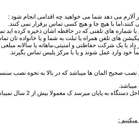
ر آلارم می دهد شما می خواهید چه اقدامی انجام شود :
کنند،اما با هیچ جا و هیچ کسی تماس برقرار نمی کنند.
م با شماره های تلفنی که در حافظه اشان ذخیره کرده اید ت
یشن های تلفن همراه یا تبلت به شما و یا خانواده تان تما
اد با یک شرکت حفاظتی و امنیتی،ماهانه یا سالانه مبلغی ر
 خود وارد عمل شوند و یا با مرکز پلیس تماس بگیرند.
م نصب صحیح المان ها میباشد که در بالا به نحوه نصب سنس
میباشد.
خراب شدن باطری : در اغلب 
میکنیم :