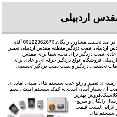
مقدس اردبیلی
با در صد تخفیف مشاوره رایگان,09122362676 آقای
دس اردبیلی
,
نصب دزدگیر منطقه مقدس اردبیلی
,تعمیر
و عادی,نصب دزدگیر برای محله شما برای مقدس
ردبیلی,فروشگاه انواع دزدگیر حرفه ای و عادی برای
یه خدمات تخصصی دزدگیر و نصب نصب دزدگیر تخصصی
ته با 25 سال سابقه در جهت خدمت گذاری در زمینه ی تعمیر و رفع عیب سیستم های امنیتی اماده ی
ی نصب آن بسیار آسان است.به کمک سیستم امنیتی سیم
,کلاسیک.فروش بهترین
رسال رایگان و سریع-
یر ایرانی.لیست قیمت
ق,سیستم های