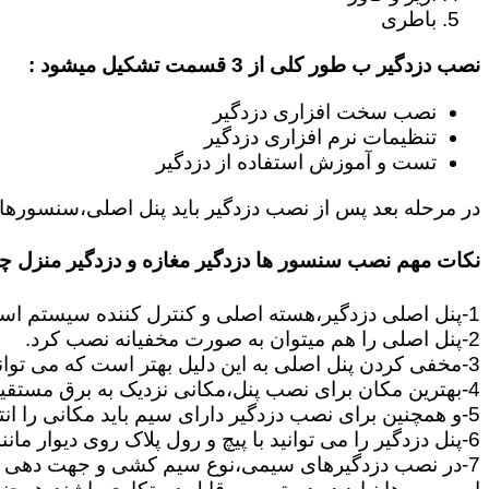
باطری
نصب دزدگیر ب طور کلی از 3 قسمت تشکیل میشود :
نصب سخت افزاری دزدگیر
تنظیمات نرم افزاری دزدگیر
تست و آموزش استفاده از دزدگیر
در مرحله بعد پس از نصب دزدگیر باید پنل اصلی،سنسورها،
نکات مهم نصب سنسور ها دزدگیر مغازه و دزدگیر منزل 
1-پنل اصلی دزدگیر،هسته اصلی و کنترل کننده سیستم است که وظیفه آن اطلاع رسانی،و هماهنگی بین قسمت های دزدگیر مانند سنسورها و آژیرها می باشد.
2-پنل اصلی را هم میتوان به صورت مخفیانه نصب کرد.
3-مخفی کردن پنل اصلی به این دلیل بهتر است که می تواند زمان سارق را تلف کند تا بتوانید سریعا در محل حضور پیدا کنید.
4-بهترین مکان برای نصب پنل،مکانی نزدیک به برق مستقیم است.چون برای تامین برق و اطلاعات ارسالی از چشمی ها به پنل باید یک جفت سیم به پنل کشیده شود.
5-و همچنین برای نصب دزدگیر دارای سیم باید مکانی را انتخاب کنید,که بتوانید از سنسورها و آژیر تا پنل مرکزی سیم کشی را انجام دهید.
6-پنل دزدگیر را می توانید با پیچ و رول پلاک روی دیوار مانند تابلو نصب کنید بود پنل از نکات بسیار مهمی است که باید رعایت گردد.
7-در نصب دزدگیرهای سیمی،نوع سیم کشی و جهت دهی به مسیرهای ارتباطی بین سنسورها و پنل از نکات بسیار مهم است.