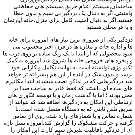
ساختمان,سیستم اعلام حریق,سیستم های حفاظتی
وامنیتی.اگر به دنبال یک دزدگیر بی سیم و بدون خطا
هستید.اگر به دنبال امنیت کامل برای منزل،خانه،آپارتمان
و یا هر محلی هستید
دزدگیر یکی از ضروری ترین نیاز های امروزه برای خانه
ها و اداره جات و مغازه ها در قرن اخیر محسوب می
شود.محصولی که از ابتدا با یک زنگ ساده بر روی درب ها
و پنجره های خروجی خانه ها شروع شد،امروزه به کمک
تکنولوژی توانسته است به نهایت تکامل و کارایی خود
برسد و بدون شک در آینده از این هم پیشرفته تر خواهد
شد.دزدگیرهایی که در اماکن نصب میشدند ابتدا مکانیزم
های ساده ای داشتند که فقط قادر به ساخت صدا در
محل بودند ؛ اما با گذشت زمان و با توسعه فنّاوری های
ارتباطی،این امکان به دزدگیرها اضافه شد که بتوانند از
طریق تلفن ثابتی که به دستگاه متصل شده است،با
شماره تماس و یا شمارهای وارد شده روی آن تماس
گرفته و حرکت مشکوک را گزارش کند.امروزه نسل تازه
ای از دزدگیر باقابلیت پذیرش سیم کارت این امکان را