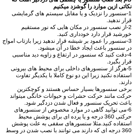
نکاتی ازین موارد را گوشزد میکنیم
1-سنسور را نزدیک و یا مقابل سیستم های گرمایشی
قرار ندهید.
2-از نصب سنسور در مکان هایی که نور مستقیم
خورشید قرار دارد خودداری کنید.
3-سنسور را عمود بر شیشه قرار ندهید زیرا بازتاب امواج
در سنسور باعث ایجاد خطا در آن میشود.
4-دقت کنید که سنسور در ارتفاع و زاویه دید مناسبی
قرار بگیرد.
5-هرگز از سنسورهای داخلی برای محیط های بیرونی
استفاده نکنید زیرا این دو نوع کاملا با یکدیگر تفاوت
دارند.
برخی سنسورها بسیار حساس هستند و کوچکترین
حرکت مانند حرکت حشرات و حیوانات خانگی میتواند
باعث تحریک سنسور و فعال شدن دزدگیر شود.
6-می توانید گاهی در موارد مخصوص از سنسورهای
حرکتی 360 درجه و یا پرده ای برای پوشش محیط
استفاده کنید.مثلا سنسورهای سقفی به علت پوشش
360 درجه ای که دارند می توانند با نصب شدن در وسط