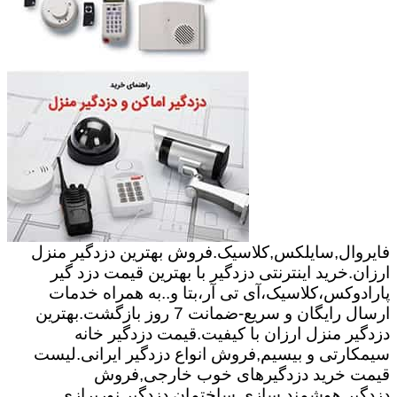
فایروال,سایلکس,کلاسیک.فروش بهترین دزدگیر منزل
ارزان.خرید اینترنتی دزدگیر با بهترین قیمت دزد گیر
پارادوکس،کلاسیک،آی تی آر،بتا و..به همراه خدمات
ارسال رایگان و سریع-ضمانت 7 روز بازگشت.بهترین
دزدگیر منزل ارزان با کیفیت.قیمت دزدگیر خانه
سیمکارتی و بیسیم,فروش انواع دزدگیر ایرانی.لیست
قیمت خرید دزدگیرهای خوب خارجی,فروش
دزدگیر.هوشمند سازی ساختمان,دزدگیر,نورپرازی