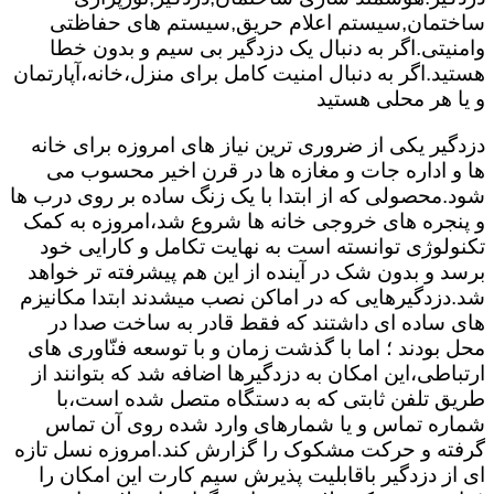
ساختمان,سیستم اعلام حریق,سیستم های حفاظتی
وامنیتی.اگر به دنبال یک دزدگیر بی سیم و بدون خطا
هستید.اگر به دنبال امنیت کامل برای منزل،خانه،آپارتمان
و یا هر محلی هستید
دزدگیر یکی از ضروری ترین نیاز های امروزه برای خانه
ها و اداره جات و مغازه ها در قرن اخیر محسوب می
شود.محصولی که از ابتدا با یک زنگ ساده بر روی درب ها
و پنجره های خروجی خانه ها شروع شد،امروزه به کمک
تکنولوژی توانسته است به نهایت تکامل و کارایی خود
برسد و بدون شک در آینده از این هم پیشرفته تر خواهد
شد.دزدگیرهایی که در اماکن نصب میشدند ابتدا مکانیزم
های ساده ای داشتند که فقط قادر به ساخت صدا در
محل بودند ؛ اما با گذشت زمان و با توسعه فنّاوری های
ارتباطی،این امکان به دزدگیرها اضافه شد که بتوانند از
طریق تلفن ثابتی که به دستگاه متصل شده است،با
شماره تماس و یا شمارهای وارد شده روی آن تماس
گرفته و حرکت مشکوک را گزارش کند.امروزه نسل تازه
ای از دزدگیر باقابلیت پذیرش سیم کارت این امکان را