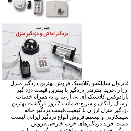
فایروال,سایلکس,کلاسیک.فروش بهترین دزدگیر منزل
ارزان.خرید اینترنتی دزدگیر با بهترین قیمت دزد گیر
پارادوکس،کلاسیک،آی تی آر،بتا و..به همراه خدمات
ارسال رایگان و سریع-ضمانت 7 روز بازگشت.بهترین
دزدگیر منزل ارزان با کیفیت.قیمت دزدگیر خانه
سیمکارتی و بیسیم,فروش انواع دزدگیر ایرانی.لیست
قیمت خرید دزدگیرهای خوب خارجی,فروش
دزدگیر.هوشمند سازی ساختمان,دزدگیر,نورپرازی