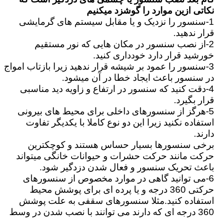
نکاتی ازین موارد را گوشزد میکنیم
1-سنسور را نزدیک و یا مقابل سیستم های گرمایشی
قرار ندهید.
2-از نصب سنسور در مکان هایی که نور مستقیم
خورشید قرار دارد خودداری کنید.
3-سنسور را عمود بر شیشه قرار ندهید زیرا بازتاب امواج
در سنسور باعث ایجاد خطا در آن میشود.
4-دقت کنید که سنسور در ارتفاع و زاویه دید مناسبی
قرار بگیرد.
5-هرگز از سنسورهای داخلی برای محیط های بیرونی
استفاده نکنید زیرا این دو نوع کاملا با یکدیگر تفاوت
دارند.
برخی سنسورها بسیار حساس هستند و کوچکترین
حرکت مانند حرکت حشرات و حیوانات خانگی میتواند
باعث تحریک سنسور و فعال شدن دزدگیر شود.
6-می توانید گاهی در موارد مخصوص از سنسورهای
حرکتی 360 درجه و یا پرده ای برای پوشش محیط
استفاده کنید.مثلا سنسورهای سقفی به علت پوشش
360 درجه ای که دارند می توانند با نصب شدن در وسط