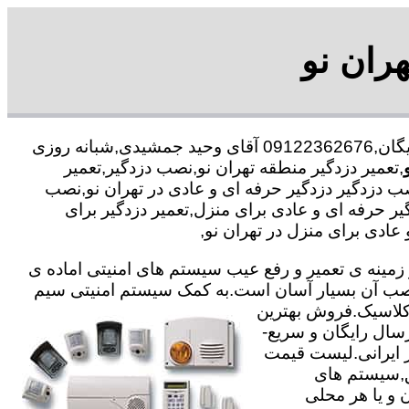
هران نو
با در صد تخفیف مشاوره رایگان,09122362676 آقای وحید جمشیدی,شبانه روزی
,تعمیر دزدگیر منطقه تهران نو,نصب دزدگیر,تعمیر
ب دزدگیر دزدگیر حرفه ای و عادی در تهران نو,نصب
دگیر حرفه ای و عادی برای منزل,تعمیر دزدگیر برای
ادی برای منزل در تهران نو,
ته با 25 سال سابقه در جهت خدمت گذاری در زمینه ی تعمیر و رفع عیب سیستم های امنیتی اماده ی
ی نصب آن بسیار آسان است.به کمک سیستم امنیتی سیم
,کلاسیک.فروش بهترین
رسال رایگان و سریع-
یر ایرانی.لیست قیمت
ق,سیستم های
 و یا هر محلی