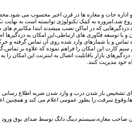
 و اداره جات و مغازه ها در قرن اخیر محسوب می شود.محصول
وع شد،امروزه به کمک تکنولوژی توانسته است به نهایت تک
.دزدگیرهایی که در اماکن نصب میشدند ابتدا مکانیزم های س
 با توسعه فنّاوری های ارتباطی،این امکان به دزدگیرها اضا
ه تماس و یا شمارهای وارد شده روی آن تماس گرفته و ح
 سیم کارت این امکان را فراهم نموده که علاوه بر تماس،گز
دگیرهای بازار باقابلیت اتصال به اینترنت این امکان را ب
اه خود مدیریت کنند.
های تشخیص باز شدن درب و وارد شدن ضربه اطلاع رسانی 
غ ها،وقوع سرقت را بطور عمومی اعلام می کند و همچنین ا
 صاحب مغازه،سیستم دینگ دانگ توسط صدای بوق ورود شخ