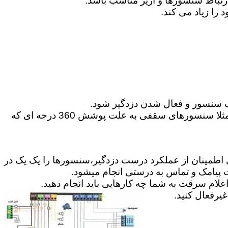
 سنسور و فعال شدن دزدگیر شود.
6-می توانید گاهی در موارد مخصوص از سنسورهای حرکتی 360 درجه و یا پرده ای برای پوشش محیط استفاده کنید.مثلا سنسورهای سقفی به علت پوشش 360 درجه ای که
ای اطمینان از عملکرد درست دزدگیر،سنسورها را یک یک در
ت پیامک و تماس به درستی انجام میشود.
علام سرقت به شما چه کارهایی باید انجام دهید.
رفعال کنید.