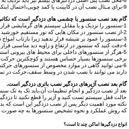
8-محل نصب پنل اصلی دزدگیرهای بیسم نیز باید نزدیک به پریز برق باشد و در جایی قرار بگیرند که آنتن دهی آن برای ارتباط سنسورها و آژیر مناسب باشد.
9-برای مـثال نصب آن در کابینت یا کمد چوبی،احتمال اینکه سیگنال سنسورها به پنل نرسد و سیگنال بیسیم مختل شود را زیاد می کند.
گام بعد نصب سنسور یا چشمی های دزدگیر است که نکاتی ا
1-سنسور را نزدیک و یا مقابل سیستم های گرمایشی قرار ندهید.
2-از نصب سنسور در مکان هایی که نور مستقیم خورشید قرار دارد خودداری کنید.
3-سنسور را عمود بر شیشه قرار ندهید زیرا بازتاب امواج در سنسور باعث ایجاد خطا در آن میشود.
4-دقت کنید که سنسور در ارتفاع و زاویه دید مناسبی قرار بگیرد.
5-هرگز از سنسورهای داخلی برای محیط های بیرونی استفاده نکنید زیرا این دو نوع کاملا با یکدیگر تفاوت دارند.
برخی سنسورها بسیار حساس هستند و کوچکترین حرکت ما
دارند می توانند با نصب شدن در وسط سقف،حرکت در تم
گام بعد نصب آژیرهای دزدگیر نصب باتری دزدگیر است.
بعد از نصب دزدگیر و انجام تنظیمات آن،باید تک به تک سن
حالت قفل سیستم تست کنید و آژیر را قطع نکنید تا دزدگی
نکته مورد اهمیت دیگر پس از نصب دزدگیر این است که بدانی
که روش عملکرد و نحوه تشخیص سنسورها به چه صورت است 
انواع دزدگیرها اماکن چند تا است؟