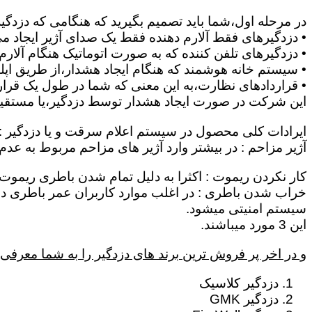
در مرحله اول،شما باید تصمیم بگیرید که هنگامی که دزدگی
• دزدگیرهای فقط آلارم دهنده فقط یک صدای آژیر ایجاد می 
• دزدگیرهای تلفن کننده که به صورت اتوماتیک هنگام آلار
• سیستم خانه هوشمند که هنگام ایجاد هشدار،از طریق اپلیک
• قراردادهای نظارت،به این معنی که شما در طول یک قرار د
این شرکت در صورت ایجاد هشدار توسط دزدگیر،یا مستقیماٌ
ایرادات کلی محصول در سیستم اعلام سرقت و یا دزدگیر :
آژیر مزاحم : در بیشتر وارد آژیر های مزاحم مربوط به عد
کار نکردن ریموت : اکثرا به دلیل تمام شدن باطری ریموت 
سیستم امنیتی میشود.
این 3 مورد میباشند.
و در اخر پر فروش ترین برند های دزدگیر را به شما معرفی 
دزدگیر کلاسیک
دزدگیر GMK