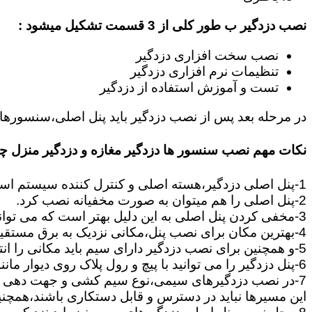
نصب دزدگیر ب طور کلی از 3 قسمت تشکیل میشود :
نصب سخت افزاری دزدگیر
تنظیمات نرم افزاری دزدگیر
تست و آموزش استفاده از دزدگیر
در مرحله بعد پس از نصب دزدگیر باید پنل اصلی،سنسورها،
نکات مهم نصب سنسور ها دزدگیر مغازه و دزدگیر منزل 
1-پنل اصلی دزدگیر،هسته اصلی و کنترل کننده سیستم است که وظیفه آن اطلاع رسانی،و هماهنگی بین قسمت های دزدگیر مانند سنسورها و آژیرها می باشد.
2-پنل اصلی را هم میتوان به صورت مخفیانه نصب کرد.
3-مخفی کردن پنل اصلی به این دلیل بهتر است که می تواند زمان سارق را تلف کند تا بتوانید سریعا در محل حضور پیدا کنید.
4-بهترین مکان برای نصب پنل،مکانی نزدیک به برق مستقیم است.چون برای تامین برق و اطلاعات ارسالی از چشمی ها به پنل باید یک جفت سیم به پنل کشیده شود.
5-و همچنین برای نصب دزدگیر دارای سیم باید مکانی را انتخاب کنید,که بتوانید از سنسورها و آژیر تا پنل مرکزی سیم کشی را انجام دهید.
6-پنل دزدگیر را می توانید با پیچ و رول پلاک روی دیوار مانند تابلو نصب کنید بود پنل از نکات بسیار مهمی است که باید رعایت گردد.
7-در نصب دزدگیرهای سیمی،نوع سیم کشی و جهت دهی به مسیرهای ارتباطی بین سنسورها و پنل از نکات بسیار مهم است.
این مسیرها نباید در دسترس و قابل دستکاری باشند،همچنین ب