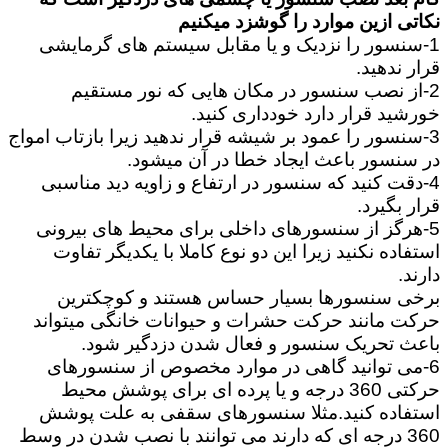
نکاتی ازین موارد را گوشزد میکنیم
1-سنسور را نزدیک و یا مقابل سیستم های گرمایشی
قرار ندهید.
2-از نصب سنسور در مکان هایی که نور مستقیم
خورشید قرار دارد خودداری کنید.
3-سنسور را عمود بر شیشه قرار ندهید زیرا بازتاب امواج
در سنسور باعث ایجاد خطا در آن میشود.
4-دقت کنید که سنسور در ارتفاع و زاویه دید مناسبی
قرار بگیرد.
5-هرگز از سنسورهای داخلی برای محیط های بیرونی
استفاده نکنید زیرا این دو نوع کاملا با یکدیگر تفاوت
دارند.
برخی سنسورها بسیار حساس هستند و کوچکترین
حرکت مانند حرکت حشرات و حیوانات خانگی میتواند
باعث تحریک سنسور و فعال شدن دزدگیر شود.
6-می توانید گاهی در موارد مخصوص از سنسورهای
حرکتی 360 درجه و یا پرده ای برای پوشش محیط
استفاده کنید.مثلا سنسورهای سقفی به علت پوشش
360 درجه ای که دارند می توانند با نصب شدن در وسط