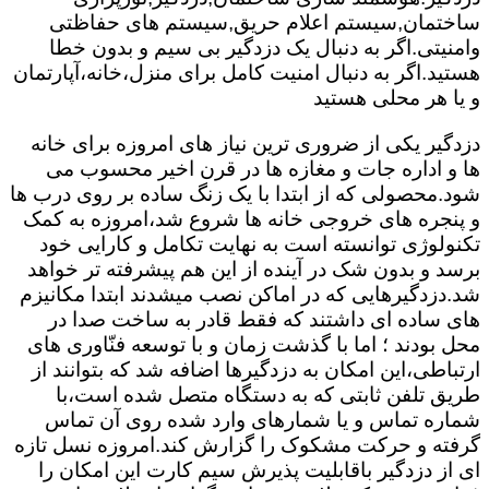
ساختمان,سیستم اعلام حریق,سیستم های حفاظتی
وامنیتی.اگر به دنبال یک دزدگیر بی سیم و بدون خطا
هستید.اگر به دنبال امنیت کامل برای منزل،خانه،آپارتمان
و یا هر محلی هستید
دزدگیر یکی از ضروری ترین نیاز های امروزه برای خانه
ها و اداره جات و مغازه ها در قرن اخیر محسوب می
شود.محصولی که از ابتدا با یک زنگ ساده بر روی درب ها
و پنجره های خروجی خانه ها شروع شد،امروزه به کمک
تکنولوژی توانسته است به نهایت تکامل و کارایی خود
برسد و بدون شک در آینده از این هم پیشرفته تر خواهد
شد.دزدگیرهایی که در اماکن نصب میشدند ابتدا مکانیزم
های ساده ای داشتند که فقط قادر به ساخت صدا در
محل بودند ؛ اما با گذشت زمان و با توسعه فنّاوری های
ارتباطی،این امکان به دزدگیرها اضافه شد که بتوانند از
طریق تلفن ثابتی که به دستگاه متصل شده است،با
شماره تماس و یا شمارهای وارد شده روی آن تماس
گرفته و حرکت مشکوک را گزارش کند.امروزه نسل تازه
ای از دزدگیر باقابلیت پذیرش سیم کارت این امکان را