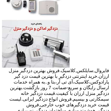
فایروال,سایلکس,کلاسیک.فروش بهترین دزدگیر منزل
ارزان.خرید اینترنتی دزدگیر با بهترین قیمت دزد گیر
پارادوکس،کلاسیک،آی تی آر،بتا و..به همراه خدمات
ارسال رایگان و سریع-ضمانت 7 روز بازگشت.بهترین
دزدگیر منزل ارزان با کیفیت.قیمت دزدگیر خانه
سیمکارتی و بیسیم,فروش انواع دزدگیر ایرانی.لیست
قیمت خرید دزدگیرهای خوب خارجی,فروش
دزدگیر.هوشمند سازی ساختمان,دزدگیر,نورپرازی