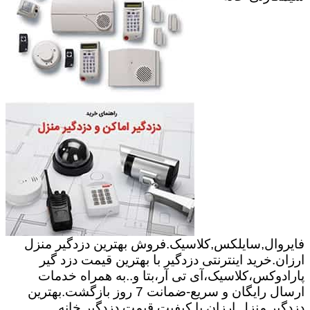
فایروال,سایلکس,کلاسیک.فروش بهترین دزدگیر منزل
ارزان.خرید اینترنتی دزدگیر با بهترین قیمت دزد گیر
پارادوکس،کلاسیک،آی تی آر،بتا و..به همراه خدمات
ارسال رایگان و سریع-ضمانت 7 روز بازگشت.بهترین
دزدگیر منزل ارزان با کیفیت.قیمت دزدگیر خانه