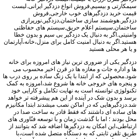
سیمکارتی و بیسیم,فروش انواع دزدگیر ایرانی.لیست
قیمت خرید دزدگیرهای خوب خارجی,فروش
دزدگیر.هوشمند سازی ساختمان,دزدگیر,نورپرازی
ساختمان,سیستم اعلام حریق,سیستم های حفاظتی
وامنیتی.اگر به دنبال یک دزدگیر بی سیم و بدون خطا
هستید.اگر به دنبال امنیت کامل برای منزل،خانه،آپارتمان
و یا هر محلی هستید
دزدگیر یکی از ضروری ترین نیاز های امروزه برای خانه
ها و اداره جات و مغازه ها در قرن اخیر محسوب می
شود.محصولی که از ابتدا با یک زنگ ساده بر روی درب ها
و پنجره های خروجی خانه ها شروع شد،امروزه به کمک
تکنولوژی توانسته است به نهایت تکامل و کارایی خود
برسد و بدون شک در آینده از این هم پیشرفته تر خواهد
شد.دزدگیرهایی که در اماکن نصب میشدند ابتدا مکانیزم
های ساده ای داشتند که فقط قادر به ساخت صدا در
محل بودند ؛ اما با گذشت زمان و با توسعه فنّاوری های
ارتباطی،این امکان به دزدگیرها اضافه شد که بتوانند از
طریق تلفن ثابتی که به دستگاه متصل شده است،با