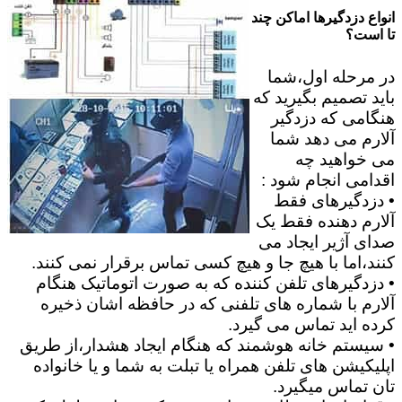
انواع دزدگیرها اماکن چند
تا است؟
در مرحله اول،شما
باید تصمیم بگیرید که
هنگامی که دزدگیر
آلارم می دهد شما
می خواهید چه
اقدامی انجام شود :
• دزدگیرهای فقط
آلارم دهنده فقط یک
صدای آژیر ایجاد می
کنند،اما با هیچ جا و هیچ کسی تماس برقرار نمی کنند.
• دزدگیرهای تلفن کننده که به صورت اتوماتیک هنگام
آلارم با شماره های تلفنی که در حافظه اشان ذخیره
کرده اید تماس می گیرد.
• سیستم خانه هوشمند که هنگام ایجاد هشدار،از طریق
اپلیکیشن های تلفن همراه یا تبلت به شما و یا خانواده
تان تماس میگیرد.