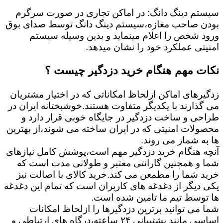
سیستم دینگ دانگ: در اماکن تجاری در صورت سرگرم
بودن صاحب مغازه،سیستم دینگ دانگ توسط صدای بوق
ورود شخص را اعلام مینماید و بدین وسیله سیستم
امنیتی عملکرد خود را نشان میدهد.
نکات مهم هنگام خرید دزدگیر چیست ؟
زدگیرهای اماکن ازلحاظ امکاناتی که در اختیار مشتریان
می گذارند با یکدیگر متفاوت هستند.خوشبختانه ایران در
طراحی و ساخت دزدگیر در جایگاه خوبی قرار دارد و
محصولات امنیتی که در ایران ساخته می شوند،از بهترین
ها به شمار می روند.
آنچه هنگام خرید دزدگیر مهم است،پوشش کامل نیازهای
شما و همچنین گارانتی معتبر و طولانی مدت است که
خرید شما را مطمعن می کند.خرید کالای با اصالت نیز
یکی دیگر از دغدغه های کاربران است که تمام این دغدغه
ها توسط تیم ما تامین شده است.
شما می توانید برترین دزدگیرها را ازلحاظ امکانات
اساسی مانند پشتیبانی ۲۴ ساعته،درگاه های ارتباطی و