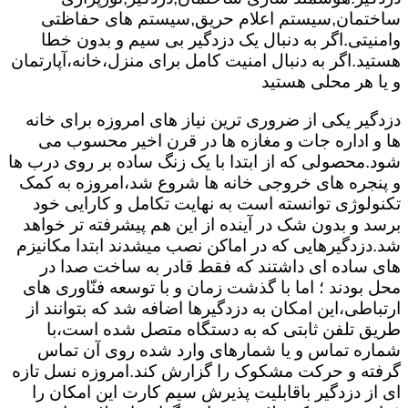
ساختمان,سیستم اعلام حریق,سیستم های حفاظتی
وامنیتی.اگر به دنبال یک دزدگیر بی سیم و بدون خطا
هستید.اگر به دنبال امنیت کامل برای منزل،خانه،آپارتمان
و یا هر محلی هستید
دزدگیر یکی از ضروری ترین نیاز های امروزه برای خانه
ها و اداره جات و مغازه ها در قرن اخیر محسوب می
شود.محصولی که از ابتدا با یک زنگ ساده بر روی درب ها
و پنجره های خروجی خانه ها شروع شد،امروزه به کمک
تکنولوژی توانسته است به نهایت تکامل و کارایی خود
برسد و بدون شک در آینده از این هم پیشرفته تر خواهد
شد.دزدگیرهایی که در اماکن نصب میشدند ابتدا مکانیزم
های ساده ای داشتند که فقط قادر به ساخت صدا در
محل بودند ؛ اما با گذشت زمان و با توسعه فنّاوری های
ارتباطی،این امکان به دزدگیرها اضافه شد که بتوانند از
طریق تلفن ثابتی که به دستگاه متصل شده است،با
شماره تماس و یا شمارهای وارد شده روی آن تماس
گرفته و حرکت مشکوک را گزارش کند.امروزه نسل تازه
ای از دزدگیر باقابلیت پذیرش سیم کارت این امکان را