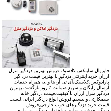
فایروال,سایلکس,کلاسیک.فروش بهترین دزدگیر منزل
ارزان.خرید اینترنتی دزدگیر با بهترین قیمت دزد گیر
پارادوکس،کلاسیک،آی تی آر،بتا و..به همراه خدمات
ارسال رایگان و سریع-ضمانت 7 روز بازگشت.بهترین
دزدگیر منزل ارزان با کیفیت.قیمت دزدگیر خانه
سیمکارتی و بیسیم,فروش انواع دزدگیر ایرانی.لیست
قیمت خرید دزدگیرهای خوب خارجی,فروش
دزدگیر.هوشمند سازی ساختمان,دزدگیر,نورپرازی