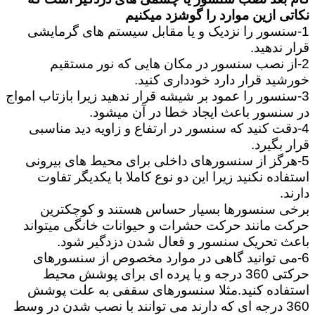
نکاتی ازین موارد را گوشزد میکنیم
1-سنسور را نزدیک و یا مقابل سیستم های گرمایشی
قرار ندهید.
2-از نصب سنسور در مکان هایی که نور مستقیم
خورشید قرار دارد خودداری کنید.
3-سنسور را عمود بر شیشه قرار ندهید زیرا بازتاب امواج
در سنسور باعث ایجاد خطا در آن میشود.
4-دقت کنید که سنسور در ارتفاع و زاویه دید مناسبی
قرار بگیرد.
5-هرگز از سنسورهای داخلی برای محیط های بیرونی
استفاده نکنید زیرا این دو نوع کاملا با یکدیگر تفاوت
دارند.
برخی سنسورها بسیار حساس هستند و کوچکترین
حرکت مانند حرکت حشرات و حیوانات خانگی میتواند
باعث تحریک سنسور و فعال شدن دزدگیر شود.
6-می توانید گاهی در موارد مخصوص از سنسورهای
حرکتی 360 درجه و یا پرده ای برای پوشش محیط
استفاده کنید.مثلا سنسورهای سقفی به علت پوشش
360 درجه ای که دارند می توانند با نصب شدن در وسط