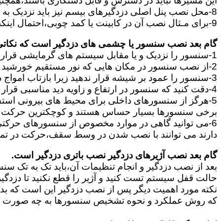
این مسیرها نباید در دسترس و قابل دستکاری باشند،همچنین ب
8-محل نصب پنل اصلی دزدگیرهای بیسم نیز باید نزدیک به پریز برق باشد و در جایی قرار بگیرند که آنتن دهی آن برای ارتباط سنسورها و آژیر مناسب باشد.
9-برای مـثال نصب آن در کابینت یا کمد چوبی،احتمال اینکه سیگنال سنسورها به پنل نرسد و سیگنال بیسیم مختل شود را زیاد می کند.
گام بعد نصب سنسور یا چشمی های دزدگیر است که نکاتی ا
1-سنسور را نزدیک و یا مقابل سیستم های گرمایشی قرار ندهید.
2-از نصب سنسور در مکان هایی که نور مستقیم خورشید قرار دارد خودداری کنید.
3-سنسور را عمود بر شیشه قرار ندهید زیرا بازتاب امواج در سنسور باعث ایجاد خطا در آن میشود.
4-دقت کنید که سنسور در ارتفاع و زاویه دید مناسبی قرار بگیرد.
5-هرگز از سنسورهای داخلی برای محیط های بیرونی استفاده نکنید زیرا این دو نوع کاملا با یکدیگر تفاوت دارند.
برخی سنسورها بسیار حساس هستند و کوچکترین حرکت ما
دارند می توانند با نصب شدن در وسط سقف،حرکت در تم
گام بعد نصب آژیرهای دزدگیر نصب باتری دزدگیر است.
بعد از نصب دزدگیر و انجام تنظیمات آن،باید تک به تک سن
حالت قفل سیستم تست کنید و آژیر را قطع نکنید تا دزدگی
نکته مورد اهمیت دیگر پس از نصب دزدگیر این است که بدانی
که روش عملکرد و نحوه تشخیص سنسورها به چه صورت است 