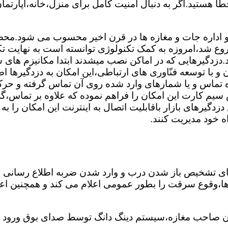
ا هستید.اگر به دنبال امنیت کامل برای منزل،خانه،آپارتمان
 و اداره جات و مغازه ها در قرن اخیر محسوب می شود.محصول
وع شد،امروزه به کمک تکنولوژی توانسته است به نهایت تک
.دزدگیرهایی که در اماکن نصب میشدند ابتدا مکانیزم های س
 با توسعه فنّاوری های ارتباطی،این امکان به دزدگیرها اضا
ه تماس و یا شمارهای وارد شده روی آن تماس گرفته و ح
 سیم کارت این امکان را فراهم نموده که علاوه بر تماس،گز
دگیرهای بازار باقابلیت اتصال به اینترنت این امکان را ب
اه خود مدیریت کنند.
های تشخیص باز شدن درب و وارد شدن ضربه اطلاع رسانی 
غ ها،وقوع سرقت را بطور عمومی اعلام می کند و همچنین ا
 صاحب مغازه،سیستم دینگ دانگ توسط صدای بوق ورود شخ