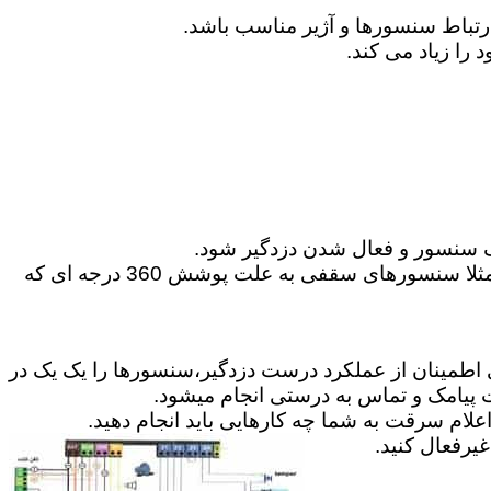
 سنسور و فعال شدن دزدگیر شود.
6-می توانید گاهی در موارد مخصوص از سنسورهای حرکتی 360 درجه و یا پرده ای برای پوشش محیط استفاده کنید.مثلا سنسورهای سقفی به علت پوشش 360 درجه ای که
ای اطمینان از عملکرد درست دزدگیر،سنسورها را یک یک در
ت پیامک و تماس به درستی انجام میشود.
علام سرقت به شما چه کارهایی باید انجام دهید.
رفعال کنید.