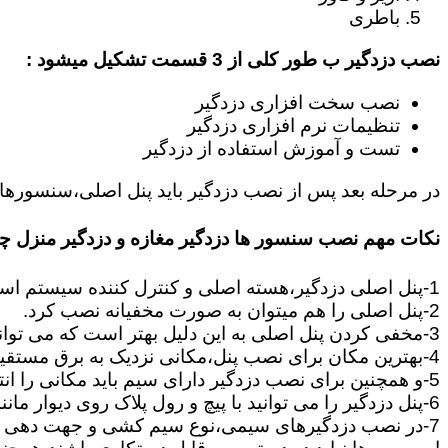
باطری
نصب دزدگیر ب طور کلی از 3 قسمت تشکیل میشود :
نصب سخت افزاری دزدگیر
تنظیمات نرم افزاری دزدگیر
تست و آموزش استفاده از دزدگیر
در مرحله بعد پس از نصب دزدگیر باید پنل اصلی،سنسورها،
نکات مهم نصب سنسور ها دزدگیر مغازه و دزدگیر منزل 
1-پنل اصلی دزدگیر،هسته اصلی و کنترل کننده سیستم است که وظیفه آن اطلاع رسانی،و هماهنگی بین قسمت های دزدگیر مانند سنسورها و آژیرها می باشد.
2-پنل اصلی را هم میتوان به صورت مخفیانه نصب کرد.
3-مخفی کردن پنل اصلی به این دلیل بهتر است که می تواند زمان سارق را تلف کند تا بتوانید سریعا در محل حضور پیدا کنید.
4-بهترین مکان برای نصب پنل،مکانی نزدیک به برق مستقیم است.چون برای تامین برق و اطلاعات ارسالی از چشمی ها به پنل باید یک جفت سیم به پنل کشیده شود.
5-و همچنین برای نصب دزدگیر دارای سیم باید مکانی را انتخاب کنید,که بتوانید از سنسورها و آژیر تا پنل مرکزی سیم کشی را انجام دهید.
6-پنل دزدگیر را می توانید با پیچ و رول پلاک روی دیوار مانند تابلو نصب کنید بود پنل از نکات بسیار مهمی است که باید رعایت گردد.
7-در نصب دزدگیرهای سیمی،نوع سیم کشی و جهت دهی به مسیرهای ارتباطی بین سنسورها و پنل از نکات بسیار مهم است.