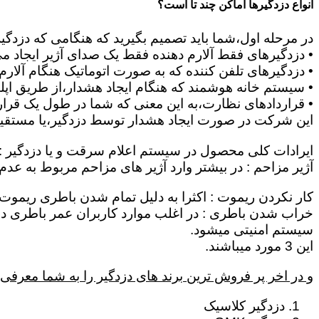
انواع دزدگیرها اماکن چند تا است؟
در مرحله اول،شما باید تصمیم بگیرید که هنگامی که دزدگی
• دزدگیرهای فقط آلارم دهنده فقط یک صدای آژیر ایجاد می 
• دزدگیرهای تلفن کننده که به صورت اتوماتیک هنگام آلار
• سیستم خانه هوشمند که هنگام ایجاد هشدار،از طریق اپلیک
• قراردادهای نظارت،به این معنی که شما در طول یک قرار د
این شرکت در صورت ایجاد هشدار توسط دزدگیر،یا مستقیماٌ
ایرادات کلی محصول در سیستم اعلام سرقت و یا دزدگیر :
آژیر مزاحم : در بیشتر وارد آژیر های مزاحم مربوط به عد
کار نکردن ریموت : اکثرا به دلیل تمام شدن باطری ریموت 
سیستم امنیتی میشود.
این 3 مورد میباشند.
و در اخر پر فروش ترین برند های دزدگیر را به شما معرفی 
دزدگیر کلاسیک