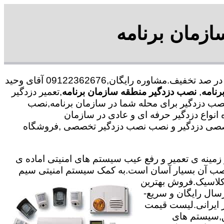
ازمان برنامه
با در صد تخفیف.مشاوره رایگان,09122362676 آقای وحید
رنامه
,
نصب دزدگیر منطقه سازمان برنامه
,تعمیر دزدگیر
نصب دزدگیر برای محله شما در سازمان برنامه,نصب
 انواع دزدگیر حرفه ای و عادی در سازمان
ت تخصصی دزدگیر و نصب نصب دزدگیر تخصصی ,فروشگاه
ته با 25 سال سابقه در جهت خدمت گذاری در زمینه ی تعمیر و رفع عیب سیستم های امنیتی اماده ی
ی نصب آن بسیار آسان است.به کمک سیستم امنیتی سیم
,کلاسیک.فروش بهترین
رسال رایگان و سریع-
یر ایرانی.لیست قیمت
ق,سیستم های