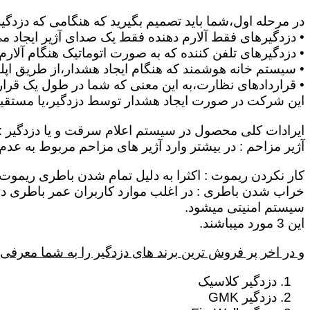
در مرحله اول،شما باید تصمیم بگیرید که هنگامی که دزدگی
• دزدگیرهای فقط آلارم دهنده فقط یک صدای آژیر ایجاد می 
• دزدگیرهای تلفن کننده که به صورت اتوماتیک هنگام آلار
• سیستم خانه هوشمند که هنگام ایجاد هشدار،از طریق اپلیک
• قراردادهای نظارت،به این معنی که شما در طول یک قرار د
این شرکت در صورت ایجاد هشدار توسط دزدگیر،یا مستقیماٌ
ایرادات کلی محصول در سیستم اعلام سرقت و یا دزدگیر :
آژیر مزاحم : در بیشتر وارد آژیر های مزاحم مربوط به عد
کار نکردن ریموت : اکثرا به دلیل تمام شدن باطری ریموت 
سیستم امنیتی میشود.
این 3 مورد میباشند.
و در اخر پر فروش ترین برند های دزدگیر را به شما معرفی 
دزدگیر کلاسیک
دزدگیر GMK