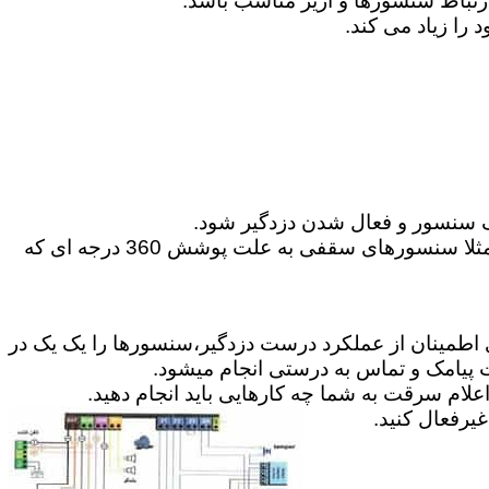
 سنسور و فعال شدن دزدگیر شود.
6-می توانید گاهی در موارد مخصوص از سنسورهای حرکتی 360 درجه و یا پرده ای برای پوشش محیط استفاده کنید.مثلا سنسورهای سقفی به علت پوشش 360 درجه ای که
ای اطمینان از عملکرد درست دزدگیر،سنسورها را یک یک در
ت پیامک و تماس به درستی انجام میشود.
علام سرقت به شما چه کارهایی باید انجام دهید.
رفعال کنید.