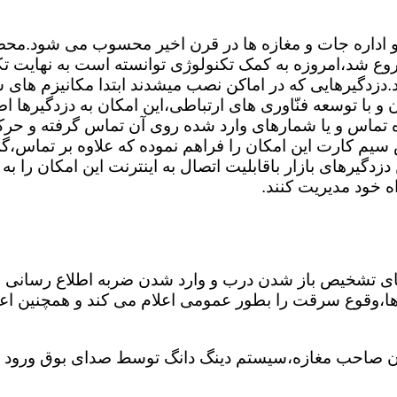
 و اداره جات و مغازه ها در قرن اخیر محسوب می شود.محصول
وع شد،امروزه به کمک تکنولوژی توانسته است به نهایت تک
.دزدگیرهایی که در اماکن نصب میشدند ابتدا مکانیزم های س
 با توسعه فنّاوری های ارتباطی،این امکان به دزدگیرها اضا
ه تماس و یا شمارهای وارد شده روی آن تماس گرفته و ح
 سیم کارت این امکان را فراهم نموده که علاوه بر تماس،گز
دگیرهای بازار باقابلیت اتصال به اینترنت این امکان را ب
اه خود مدیریت کنند.
های تشخیص باز شدن درب و وارد شدن ضربه اطلاع رسانی 
غ ها،وقوع سرقت را بطور عمومی اعلام می کند و همچنین ا
 صاحب مغازه،سیستم دینگ دانگ توسط صدای بوق ورود شخ