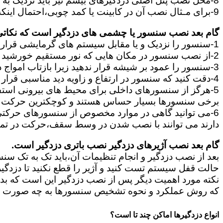
8-محل نصب پنل اصلی دزدگیرهای بیسم نیز باید نزدیک به پریز برق باشد و در جایی قرار بگیرند که آنتن دهی آن برای ارتباط سنسورها و آژیر مناسب باشد.
9-برای مـثال نصب آن در کابینت یا کمد چوبی،احتمال اینکه سیگنال سنسورها به پنل نرسد و سیگنال بیسیم مختل شود را زیاد می کند.
گام بعد نصب سنسور یا چشمی های دزدگیر است که نکاتی ا
1-سنسور را نزدیک و یا مقابل سیستم های گرمایشی قرار ندهید.
2-از نصب سنسور در مکان هایی که نور مستقیم خورشید قرار دارد خودداری کنید.
3-سنسور را عمود بر شیشه قرار ندهید زیرا بازتاب امواج در سنسور باعث ایجاد خطا در آن میشود.
4-دقت کنید که سنسور در ارتفاع و زاویه دید مناسبی قرار بگیرد.
5-هرگز از سنسورهای داخلی برای محیط های بیرونی استفاده نکنید زیرا این دو نوع کاملا با یکدیگر تفاوت دارند.
برخی سنسورها بسیار حساس هستند و کوچکترین حرکت ما
دارند می توانند با نصب شدن در وسط سقف،حرکت در تم
گام بعد نصب آژیرهای دزدگیر نصب باتری دزدگیر است.
بعد از نصب دزدگیر و انجام تنظیمات آن،باید تک به تک سن
حالت قفل سیستم تست کنید و آژیر را قطع نکنید تا دزدگی
نکته مورد اهمیت دیگر پس از نصب دزدگیر این است که بدانی
که روش عملکرد و نحوه تشخیص سنسورها به چه صورت است 
انواع دزدگیرها اماکن چند تا است؟