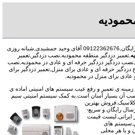
حمودیه
با در صد تخفیف مشاوره رایگان,09122362676 آقای وحید جمشیدی,شبانه روزی
ه
,تعمیر دزدگیر منطقه محمودیه,نصب دزدگیر,تعمیر
,نصب دزدگیر دزدگیر حرفه ای و عادی در محمودیه,نصب
ع دزدگیر حرفه ای و عادی برای منزل,تعمیر دزدگیر برای
عادی برای منزل در محمودیه,
ته با 25 سال سابقه در جهت خدمت گذاری در زمینه ی تعمیر و رفع عیب سیستم های امنیتی اماده ی
ی نصب آن بسیار آسان است.به کمک سیستم امنیتی سیم
,کلاسیک.فروش بهترین
رسال رایگان و سریع-
یر ایرانی.لیست قیمت
ق,سیستم های
 و یا هر محلی