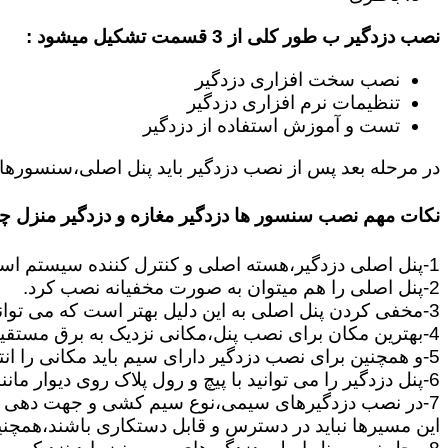
نصب دزدگیر ب طور کلی از 3 قسمت تشکیل میشود :
نصب سخت افزاری دزدگیر
تنظیمات نرم افزاری دزدگیر
تست و آموزش استفاده از دزدگیر
در مرحله بعد پس از نصب دزدگیر باید پنل اصلی،سنسورها،
نکات مهم نصب سنسور ها دزدگیر مغازه و دزدگیر منزل 
1-پنل اصلی دزدگیر،هسته اصلی و کنترل کننده سیستم است که وظیفه آن اطلاع رسانی،و هماهنگی بین قسمت های دزدگیر مانند سنسورها و آژیرها می باشد.
2-پنل اصلی را هم میتوان به صورت مخفیانه نصب کرد.
3-مخفی کردن پنل اصلی به این دلیل بهتر است که می تواند زمان سارق را تلف کند تا بتوانید سریعا در محل حضور پیدا کنید.
4-بهترین مکان برای نصب پنل،مکانی نزدیک به برق مستقیم است.چون برای تامین برق و اطلاعات ارسالی از چشمی ها به پنل باید یک جفت سیم به پنل کشیده شود.
5-و همچنین برای نصب دزدگیر دارای سیم باید مکانی را انتخاب کنید,که بتوانید از سنسورها و آژیر تا پنل مرکزی سیم کشی را انجام دهید.
6-پنل دزدگیر را می توانید با پیچ و رول پلاک روی دیوار مانند تابلو نصب کنید بود پنل از نکات بسیار مهمی است که باید رعایت گردد.
7-در نصب دزدگیرهای سیمی،نوع سیم کشی و جهت دهی به مسیرهای ارتباطی بین سنسورها و پنل از نکات بسیار مهم است.
این مسیرها نباید در دسترس و قابل دستکاری باشند،همچنین ب