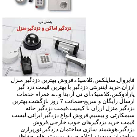
فایروال,سایلکس,کلاسیک.فروش بهترین دزدگیر منزل
ارزان.خرید اینترنتی دزدگیر با بهترین قیمت دزد گیر
پارادوکس،کلاسیک،آی تی آر،بتا و..به همراه خدمات
ارسال رایگان و سریع-ضمانت 7 روز بازگشت.بهترین
دزدگیر منزل ارزان با کیفیت.قیمت دزدگیر خانه
سیمکارتی و بیسیم,فروش انواع دزدگیر ایرانی.لیست
قیمت خرید دزدگیرهای خوب خارجی,فروش
دزدگیر.هوشمند سازی ساختمان,دزدگیر,نورپرازی
ساختمان,سیستم اعلام حریق,سیستم های حفاظتی