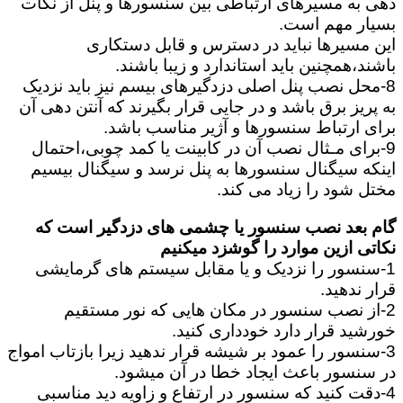
دهی به مسیرهای ارتباطی بین سنسورها و پنل از نکات
بسیار مهم است.
این مسیرها نباید در دسترس و قابل دستکاری
باشند،همچنین باید استاندارد و زیبا باشند.
8-محل نصب پنل اصلی دزدگیرهای بیسم نیز باید نزدیک
به پریز برق باشد و در جایی قرار بگیرند که آنتن دهی آن
برای ارتباط سنسورها و آژیر مناسب باشد.
9-برای مـثال نصب آن در کابینت یا کمد چوبی،احتمال
اینکه سیگنال سنسورها به پنل نرسد و سیگنال بیسیم
مختل شود را زیاد می کند.
گام بعد نصب سنسور یا چشمی های دزدگیر است که
نکاتی ازین موارد را گوشزد میکنیم
1-سنسور را نزدیک و یا مقابل سیستم های گرمایشی
قرار ندهید.
2-از نصب سنسور در مکان هایی که نور مستقیم
خورشید قرار دارد خودداری کنید.
3-سنسور را عمود بر شیشه قرار ندهید زیرا بازتاب امواج
در سنسور باعث ایجاد خطا در آن میشود.
4-دقت کنید که سنسور در ارتفاع و زاویه دید مناسبی