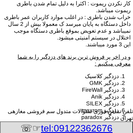
کار نکردن ریموت : اکثرا به دلیل تمام شدن باطری
ریموت میباشد.
خراب شدن باطری : در اغلب موارد کاربران عمر باطری
داخل دستگاه به پایان میرسد ک معمولا بیش از 2 سال
نمیباشد و عدم تعویض بموقع باطری دستگاه موجب
اختلال در سیستم امنیتی میشود.
این 3 مورد میباشند.
و در اخر پر فروش ترین برند های دزدگیر را به شما
معرفی میکنیم :
دزدگیر کلاسیک
دزدگیر GMK
دزدگیر FireWall
دزدگیر Anik
دزدگیر SILEX
دزدگیر maxrom
تلفن تماس فوری
سئوالات متدول سم فروشی مغازهی
دزدگیر paradox
تهران
☞☏
tel:09122362676
8/6/2026 5:12:28 PM
:Published Date: