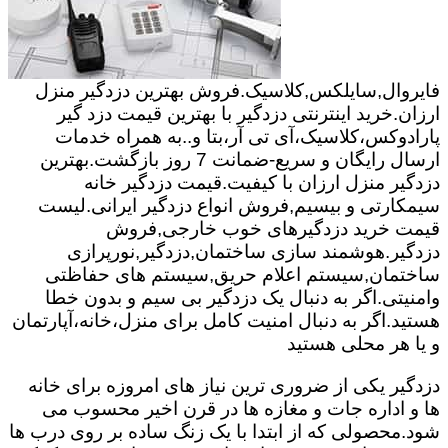
فایروال,سایلکس,کلاسیک.فروش بهترین دزدگیر منزل
ارزان.خرید اینترنتی دزدگیر با بهترین قیمت دزد گیر
پارادوکس،کلاسیک،آی تی آر،بتا و..به همراه خدمات
ارسال رایگان و سریع-ضمانت 7 روز بازگشت.بهترین
دزدگیر منزل ارزان با کیفیت.قیمت دزدگیر خانه
سیمکارتی و بیسیم,فروش انواع دزدگیر ایرانی.لیست
قیمت خرید دزدگیرهای خوب خارجی,فروش
دزدگیر.هوشمند سازی ساختمان,دزدگیر,نورپرازی
ساختمان,سیستم اعلام حریق,سیستم های حفاظتی
وامنیتی.اگر به دنبال یک دزدگیر بی سیم و بدون خطا
هستید.اگر به دنبال امنیت کامل برای منزل،خانه،آپارتمان
و یا هر محلی هستید
دزدگیر یکی از ضروری ترین نیاز های امروزه برای خانه
ها و اداره جات و مغازه ها در قرن اخیر محسوب می
شود.محصولی که از ابتدا با یک زنگ ساده بر روی درب ها